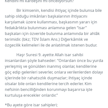
Kendini mi kardeşini mi önceliyorsun?
Bir kimsenin, kendisi ihtiyaç içinde bulunsa bile
sahip olduğu imkânları başkalarının ihtiyacını
karşılamak üzere kullanması, başkasının yararı için
fedakârlıkta bulunması anlamına gelen “isar”
başkaları için özveride bulunma anlamında bir ahlâk
terimidir. (bkz; TDV İslam Ans.) Diğerkâmlık ve
özgecilik kelimeleri ile de anlatılmak istenen budur.
Haşr Suresi 9. ayette Allah isar sahibi
insanlardan şöyle bahseder: “Onlardan önce bu yurda
yerleşmiş ve gönülden inanmış olanlar, kendilerine
göç edip gelenleri severler, onlara verilenlerden dolayı
içlerinde bir rahatsızlık duymazlar; ihtiyaç içinde
olsalar bile onları kendilerine tercih ederler. Kim
nefsinin bencilliğinden korunmayı başarırsa işte
kurtuluşa erecekler onlardır.”
*Bu ayete göre isar sahipleri;