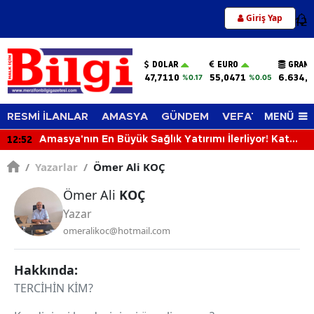
Giriş Yap
12
DOLAR
EURO
GRAM 
47,7110
55,0471
6.634,8
%0.17
%0.05
MENÜ
RESMİ İLANLAR
AMASYA
GÜNDEM
VEFAT EDENLER
12:52
Amasya'nın En Büyük Sağlık Yatırımı İlerliyor! Kat
Planlaması Görüşüldü!
/
Yazarlar
/
Ömer Ali KOÇ
Ömer Ali
KOÇ
Yazar
omeralikoc@hotmail.com
Hakkında:
TERCİHİN KİM?