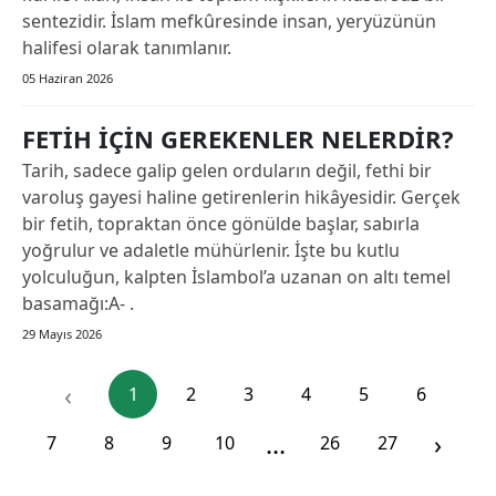
sentezidir. İslam mefkûresinde insan, yeryüzünün
halifesi olarak tanımlanır.
05 Haziran 2026
FETİH İÇİN GEREKENLER NELERDİR?
Tarih, sadece galip gelen orduların değil, fethi bir
varoluş gayesi haline getirenlerin hikâyesidir. Gerçek
bir fetih, topraktan önce gönülde başlar, sabırla
yoğrulur ve adaletle mühürlenir. İşte bu kutlu
yolculuğun, kalpten İslambol’a uzanan on altı temel
basamağı:A- .
29 Mayıs 2026
‹
1
2
3
4
5
6
...
›
7
8
9
10
26
27