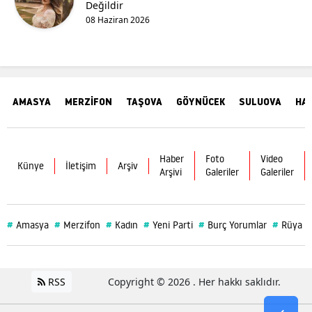
Değildir
08 Haziran 2026
AMASYA
MERZİFON
TAŞOVA
GÖYNÜCEK
SULUOVA
HA
Haber
Foto
Video
Künye
İletişim
Arşiv
Arşivi
Galeriler
Galeriler
#
#
#
#
#
#
Amasya
Merzifon
Kadın
Yeni Parti
Burç Yorumlar
Rüya
RSS
Copyright © 2026 . Her hakkı saklıdır.