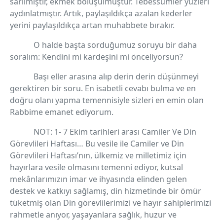
sarılmıştır, ekmek bölüşülmüştür. Tebessümler yüzleri
aydınlatmıştır. Artık, paylaşıldıkça azalan kederler
yerini paylaşıldıkça artan muhabbete bırakır.
O halde başta sorduğumuz soruyu bir daha
soralım: Kendini mi kardeşini mi önceliyorsun?
Başı eller arasına alıp derin derin düşünmeyi
gerektiren bir soru. En isabetli cevabı bulma ve en
doğru olanı yapma temennisiyle sizleri en emin olan
Rabbime emanet ediyorum.
NOT: 1- 7 Ekim tarihleri arası Camiler Ve Din
Görevlileri Haftası… Bu vesile ile Camiler ve Din
Görevlileri Haftası’nın, ülkemiz ve milletimiz için
hayırlara vesile olmasını temenni ediyor, kutsal
mekânlarımızın imar ve ihyasında elinden gelen
destek ve katkıyı sağlamış, din hizmetinde bir ömür
tüketmiş olan Din görevlilerimizi ve hayır sahiplerimizi
rahmetle anıyor, yaşayanlara sağlık, huzur ve