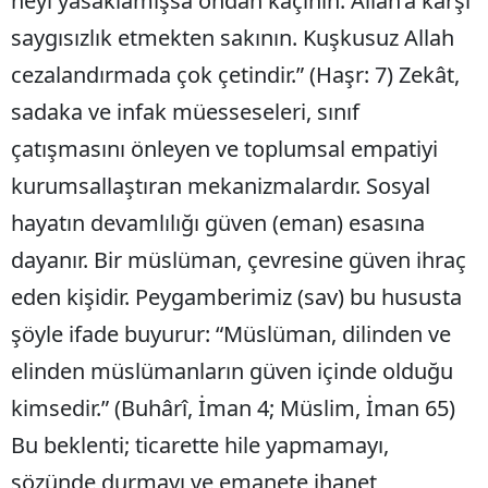
neyi yasaklamışsa ondan kaçının. Allah’a karşı
saygısızlık etmekten sakının. Kuşkusuz Allah
cezalandırmada çok çetindir.” (Haşr: 7) Zekât,
sadaka ve infak müesseseleri, sınıf
çatışmasını önleyen ve toplumsal empatiyi
kurumsallaştıran mekanizmalardır. Sosyal
hayatın devamlılığı güven (eman) esasına
dayanır. Bir müslüman, çevresine güven ihraç
eden kişidir. Peygamberimiz (sav) bu hususta
şöyle ifade buyurur: “Müslüman, dilinden ve
elinden müslümanların güven içinde olduğu
kimsedir.” (Buhârî, İman 4; Müslim, İman 65)
Bu beklenti; ticarette hile yapmamayı,
sözünde durmayı ve emanete ihanet