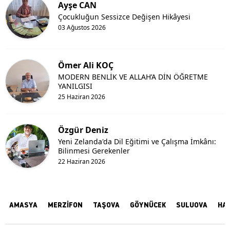
Ayşe CAN
Çocukluğun Sessizce Değişen Hikâyesi
03 Ağustos 2026
Ömer Ali KOÇ
MODERN BENLİK VE ALLAH’A DİN ÖĞRETME
YANILGISI
25 Haziran 2026
Özgür Deniz
Yeni Zelanda'da Dil Eğitimi ve Çalışma İmkânı:
Bilinmesi Gerekenler
22 Haziran 2026
AMASYA
MERZİFON
TAŞOVA
GÖYNÜCEK
SULUOVA
HA