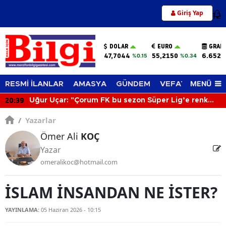
Giriş Yap
12
DOLAR
EURO
GRAM
47,7044
55,2150
6.652,
%0.15
%0.34
MENÜ
RESMİ İLANLAR
AMASYA
GÜNDEM
VEFAT EDENLER
20:39
Uğur Uçar: "Çorum FK bu sezon Süper Lig’e renk
katacak"
/
Yazarlar
Ömer Ali
KOÇ
Yazar
omeralikoc@hotmail.com
İSLAM İNSANDAN NE İSTER?
YAYINLAMA:
05 Haziran 2026 - 10:15