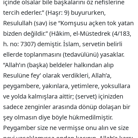
içinde olsalar bile başkalarını öz nefislerine
tercih ederler.” (Haşr: 9) buyururken,
Resulullah (sav) ise “Komşusu açken tok yatan
bizden değildir.” (Hâkim, el-Müstedrek (4/183,
h. no: 7307) demiştir. İslam, servetin belirli
ellerde toplanmasını (tedavülünü) yasaklar.
“Allah’ın (başka) beldeler halkından alıp
Resulüne fey’ olarak verdikleri, Allah’a,
peygambere, yakınlara, yetimlere, yoksullara
ve yolda kalmışlara aittir; (servet) içinizden
sadece zenginler arasında dönüp dolaşan bir
şey olmasın diye böyle hükmedilmiştir.
Peygamber size ne vermişse onu alın ve size