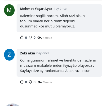
Mehmet Yaşar Ayaz
1 ay önce
Kalemine saglik hocam, Allah razi olsun ,
toplum olarak her birimiz digerini
dusunmedikce mutlu olamiyoruz.
0
0
Yanıtla
Zeki akin
2 ay önce
Cuma gününün rahmet ve berektinden sizlerin
muazzam makalelerinden feyizyâb oluyoruz .
Sayfayı size ayıranlardanda Allah razı olsun
0
0
Yanıtla