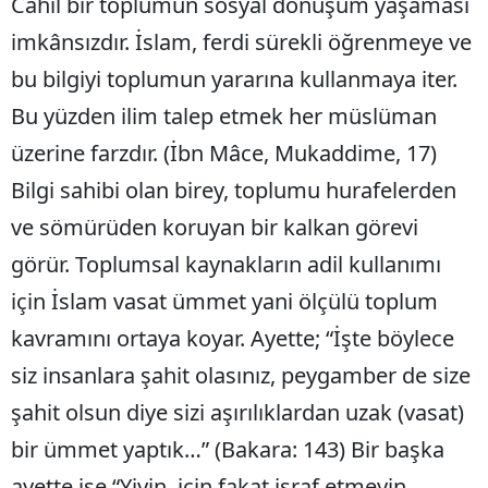
Cahil bir toplumun sosyal dönüşüm yaşaması
imkânsızdır. İslam, ferdi sürekli öğrenmeye ve
bu bilgiyi toplumun yararına kullanmaya iter.
Bu yüzden ilim talep etmek her müslüman
üzerine farzdır. (İbn Mâce, Mukaddime, 17)
Bilgi sahibi olan birey, toplumu hurafelerden
ve sömürüden koruyan bir kalkan görevi
görür. Toplumsal kaynakların adil kullanımı
için İslam vasat ümmet yani ölçülü toplum
kavramını ortaya koyar. Ayette; “İşte böylece
siz insanlara şahit olasınız, peygamber de size
şahit olsun diye sizi aşırılıklardan uzak (vasat)
bir ümmet yaptık…” (Bakara: 143) Bir başka
ayette ise “Yiyin, için fakat israf etmeyin.