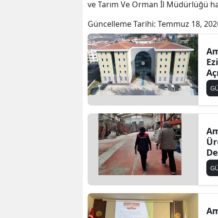
ve Tarım Ve Orman İl Müdürlüğü h
Güncelleme Tarihi:
Temmuz 18, 202
Am
Ez
Aç
G
Am
Ür
De
G
Am