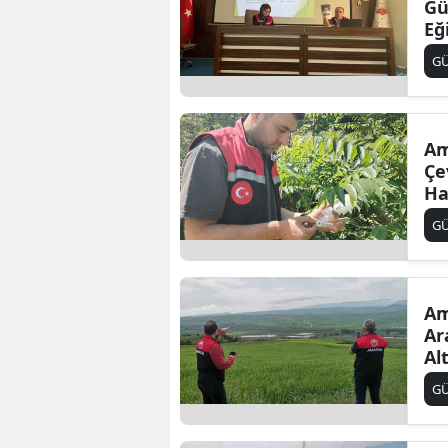
Gü
Eğ
G
Am
Çe
Ha
G
Am
Ar
Al
G