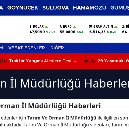
A
GÖYNÜCEK
SULUOVA
HAMAMÖZÜ
GÜMÜŞ
DOLAR
EURO
GRAM ALTIN
B
47,5999
55,0896
6.514,35
64.
%0.05
%0.11
% 0,28
M
VEFAT EDENLER
DİĞER
:58
06:19
Traktör Yangını: Alevlere Teslim
29 Yaşındaki G
Olan Araç Kullanılamaz Hale
Halindeki Araç
Geldi
n İl Müdürlüğü Haberle
Orman İl Müdürlüğü Haberleri
 edenler için
Tarım Ve Orman İl Müdürlüğü
ile ilgili en s
lmaktadır. Tarım Ve Orman İl Müdürlüğü videoları, Tarım V