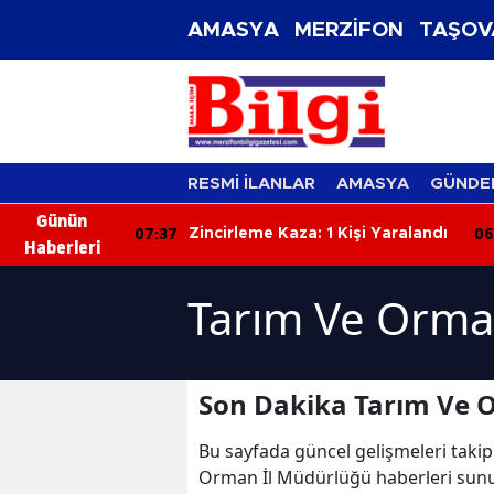
AMASYA
MERZİFON
TAŞOV
RESMİ İLANLAR
AMASYA
GÜNDE
Günün
07:37
06
zası: Genç
Zincirleme Kaza: 1 Kişi Yaralandı
Haberleri
ybetti
Tarım Ve Orma
Son Dakika Tarım Ve 
Bu sayfada güncel gelişmeleri takip
Orman İl Müdürlüğü haberleri sunu