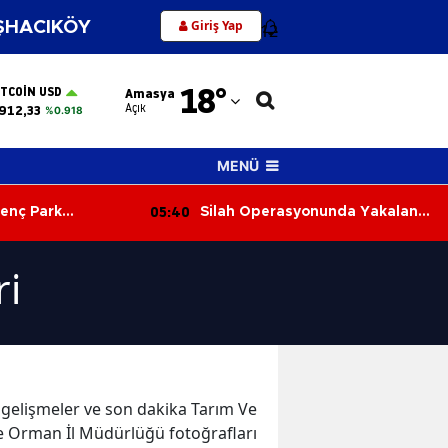
Giriş Yap
HACIKÖY
12
Adana
18
°
ITCOIN USD
Amasya
Adıyaman
Açık
912,33
%0.918
Afyonkarahisar
MENÜ
Ağrı
05:40
enç Park
Silah Operasyonunda Yakalanan
Amasya
ta Ölü Bulundu
4 Şüpheli Adli Kontrolle Serbest
Bırakıldı
Ankara
ri
Antalya
Artvin
Aydın
on gelişmeler ve son dakika Tarım Ve
Balıkesir
e Orman İl Müdürlüğü fotoğrafları