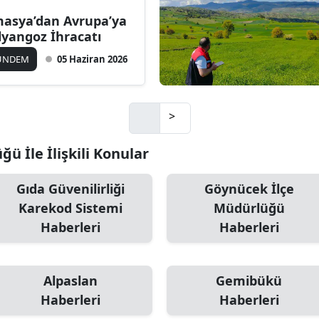
asya’dan Avrupa’ya
lyangoz İhracatı
ÜNDEM
05 Haziran 2026
>
ü İle İlişkili Konular
Gıda Güvenilirliği
Göynücek İlçe
Karekod Sistemi
Müdürlüğü
Haberleri
Haberleri
Alpaslan
Gemibükü
Haberleri
Haberleri