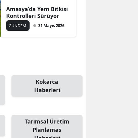
Amasya’da Yem Bitkisi
Mersin
Kontrolleri Sürüyor
İstanbul
GÜNDEM
31 Mayıs 2026
İzmir
Kars
Kastamonu
Kayseri
Kokarca
Kırklareli
Haberleri
Kırşehir
Kocaeli
Tarımsal Üretim
Konya
Planlamas
Kütahya
Haberleri