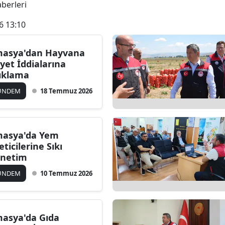
aberleri
6 13:10
asya'dan Hayvana
iyet İddialarına
ıklama
ÜNDEM
18 Temmuz 2026
asya'da Yem
eticilerine Sıkı
netim
ÜNDEM
10 Temmuz 2026
asya'da Gıda