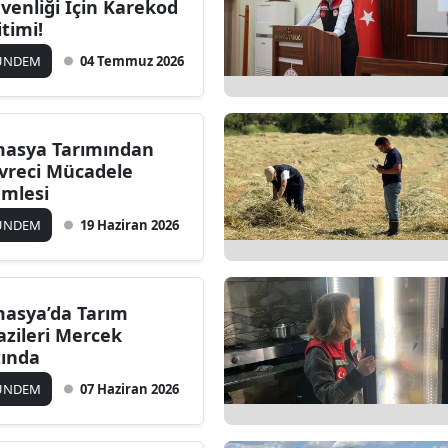
venliği İçin Karekod
itimi!
ÜNDEM
04 Temmuz 2026
asya Tarımından
vreci Mücadele
mlesi
ÜNDEM
19 Haziran 2026
asya’da Tarım
azileri Mercek
tında
ÜNDEM
07 Haziran 2026