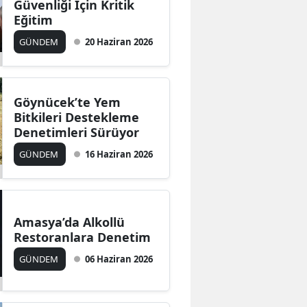
Güvenliği İçin Kritik
Edirne
Eğitim
GÜNDEM
20 Haziran 2026
Elazığ
Erzincan
Göynücek’te Yem
Erzurum
Bitkileri Destekleme
Eskişehir
Denetimleri Sürüyor
GÜNDEM
16 Haziran 2026
Gaziantep
Giresun
Gümüşhane
Amasya’da Alkollü
Restoranlara Denetim
Hakkari
GÜNDEM
06 Haziran 2026
Hatay
Isparta