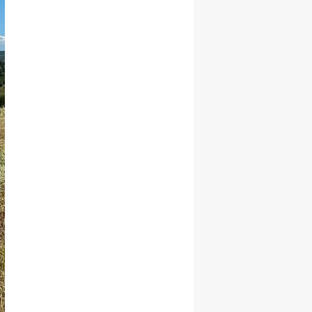
Yalova
Karabük
Kilis
Osmaniye
Düzce