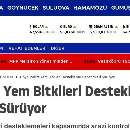
A
GÖYNÜCEK
SULUOVA
HAMAMÖZÜ
GÜMÜŞ
DOLAR
EURO
GRAM ALTIN
B
47,5965
55,0760
6.530,83
64.
%0.06
%0.11
% 0,53
M
VEFAT EDENLER
DİĞER
:05
11:26
Vezirköprü TSO’da Seçim Yarışı
6 Ağustos 202
Başladı!
Yorumları: Aşk,
Kariyerde Sürpr
ÜNDEM
Göynücek’te Yem Bitkileri Destekleme Denetimleri Sürüyor
Bugün Burcunuz
 Yem Bitkileri Deste
 Sürüyor
i desteklemeleri kapsamında arazi kontrol