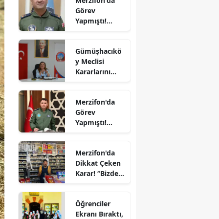
Merzifon'da
Son
Görev
Yolculuğuna
Edirne
Yapmıştı!
Uğurlandı
Orgeneral
Elazığ
Rafet Dalkıran
Gümüşhacıkö
Hava
Erzincan
y Meclisi
Kuvvetleri
Kararlarını
Komutanı
Erzurum
Aldı
Oldu
Eskişehir
Merzifon'da
Görev
Gaziantep
Yapmıştı!
Giresun
Tümgeneral
Mete Kuş
Gümüşhane
Merzifon'da
Emekliliğe
Dikkat Çeken
Sevk Edildi
Hakkari
Karar! “Bizde
Ekmeğe Zam
Hatay
Yok” Dedi
Öğrenciler
Isparta
Ekranı Bıraktı,