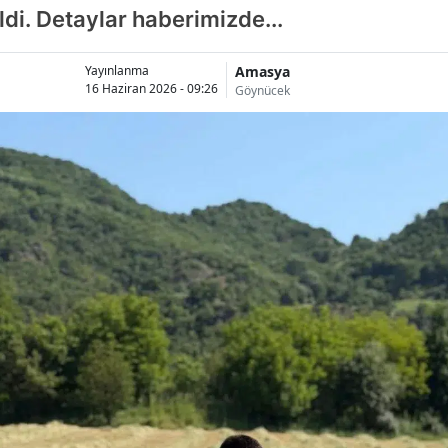
ldi. Detaylar haberimizde...
Amasya
Yayınlanma
16 Haziran 2026 - 09:26
Göynücek