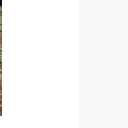
Samsun
Siirt
Sinop
Sivas
Tekirdağ
Tokat
Trabzon
Tunceli
Şanlıurfa
Uşak
Van