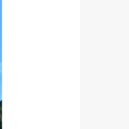
Malatya
Manisa
Kahramanmaraş
Mardin
Muğla
Muş
Nevşehir
Niğde
Ordu
Rize
Sakarya