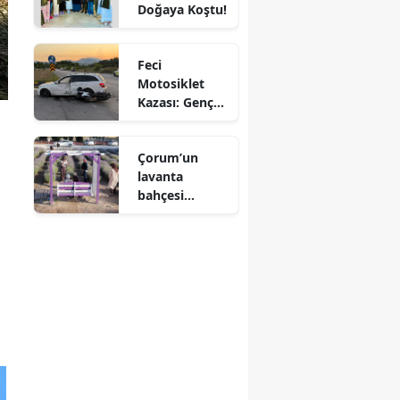
Doğaya Koştu!
Mersin
İstanbul
Feci
Motosiklet
İzmir
Kazası: Genç
Sürücü
Kars
Hayatını
Çorum’un
Kaybetti
Kastamonu
lavanta
bahçesi
Kayseri
vatandaşların
gözdesi oldu
Kırklareli
Kırşehir
Kocaeli
Konya
Kütahya