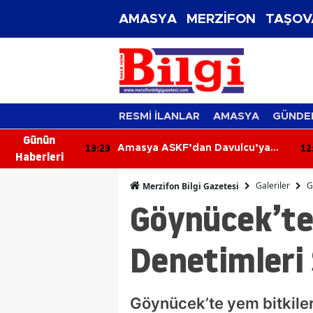
AMASYA
MERZİFON
TAŞOV
RESMİ İLANLAR
AMASYA
GÜNDE
Günün
12:44
12
Davulcu’ya
MHP Merzifon Yönetiminden
Haberleri
Kaymakam Ahmet Karaaslan'a
Ziyaret
Galeriler
G
Merzifon Bilgi Gazetesi
Göynücek’te
Denetimleri
Göynücek’te yem bitkiler