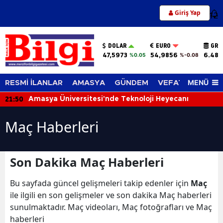
Giriş Yap
12
DOLAR
EURO
GRA
47,5973
54,9856
6.489
%0.05
%-0.08
MENÜ
RESMİ İLANLAR
AMASYA
GÜNDEM
VEFAT EDENLER
21:50
Amasya Üniversitesi'nde Teknoloji Heyecanı
Maç Haberleri
Son Dakika Maç Haberleri
Bu sayfada güncel gelişmeleri takip edenler için
Maç
ile ilgili en son gelişmeler ve son dakika Maç haberleri
sunulmaktadır. Maç videoları, Maç fotoğrafları ve Maç
haberleri