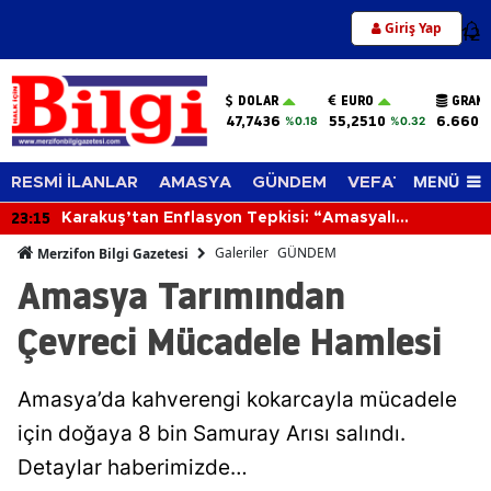
Giriş Yap
12
DOLAR
EURO
GRAM 
47,7436
55,2510
6.660,
%0.18
%0.32
MENÜ
RESMİ İLANLAR
AMASYA
GÜNDEM
VEFAT EDENLER
15
22
Karakuş’tan Enflasyon Tepkisi: “Amasyalı
Geçinemiyor, Üretici Zorlanıyor”
Galeriler
GÜNDEM
Merzifon Bilgi Gazetesi
Amasya Tarımından
Çevreci Mücadele Hamlesi
Amasya’da kahverengi kokarcayla mücadele
için doğaya 8 bin Samuray Arısı salındı.
Detaylar haberimizde…