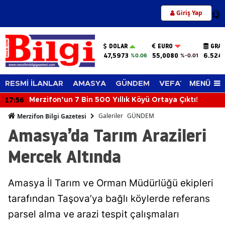
Giriş Yap
12
DOLAR
EURO
GRAM
47,5973
55,0080
6.524
%0.06
%-0.01
MENÜ
RESMİ İLANLAR
AMASYA
GÜNDEM
VEFAT EDENLER
17:56
Merzifon’un 7 Bin 500 Yıllık Köyü Ortaya Çıktı!
Galeriler
GÜNDEM
Merzifon Bilgi Gazetesi
Amasya’da Tarım Arazileri
Mercek Altında
Amasya İl Tarım ve Orman Müdürlüğü ekipleri
tarafından Taşova’ya bağlı köylerde referans
parsel alma ve arazi tespit çalışmaları