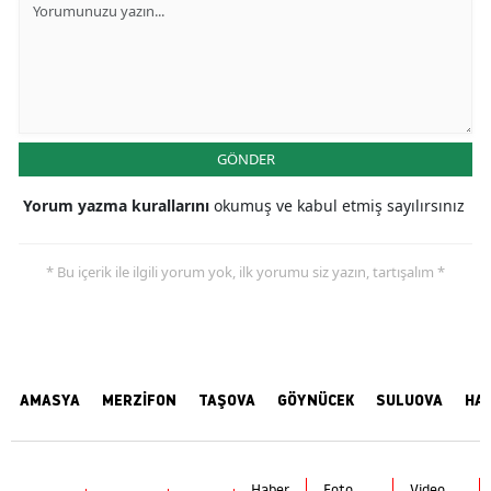
GÖNDER
Yorum yazma kurallarını
okumuş ve kabul etmiş sayılırsınız
* Bu içerik ile ilgili yorum yok, ilk yorumu siz yazın, tartışalım *
AMASYA
MERZİFON
TAŞOVA
GÖYNÜCEK
SULUOVA
HA
Haber
Foto
Video