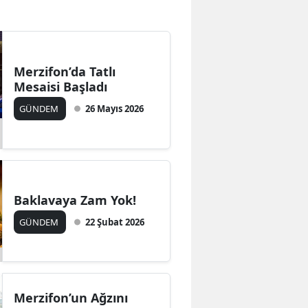
Bilecik
Bingöl
Merzifon’da Tatlı
Bitlis
Mesaisi Başladı
Bolu
GÜNDEM
26 Mayıs 2026
Burdur
Bursa
Çanakkale
Baklavaya Zam Yok!
Çankırı
GÜNDEM
22 Şubat 2026
Çorum
Denizli
Merzifon’un Ağzını
Diyarbakır