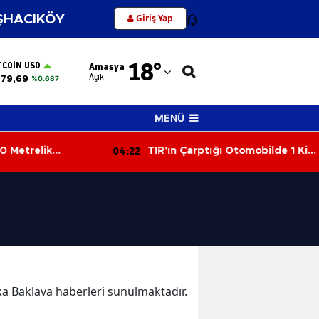
Giriş Yap
HACIKÖY
12
Adana
18
°
TCOIN USD
Amasya
Adıyaman
Açık
579,69
%0.687
Afyonkarahisar
MENÜ
Ağrı
04:22
 Metrelik
TIR'ın Çarptığı Otomobilde 1 Kişi
Amasya
landı: Operatör
Hayatını Kaybetti
Ankara
Antalya
Artvin
Aydın
ika Baklava haberleri sunulmaktadır.
Balıkesir