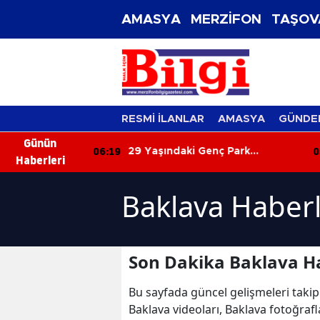
AMASYA
MERZİFON
TAŞOV
RESMİ İLANLAR
AMASYA
GÜNDE
Günün
06:19
05
levlere Teslim
29 Yaşındaki Genç Park
Haberleri
amaz Hale
Halindeki Araçta Ölü Bulundu
Baklava Haberl
Son Dakika Baklava Ha
Bu sayfada güncel gelişmeleri takip
Baklava videoları, Baklava fotoğrafl