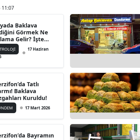
 11:07
yada Baklava
diğini Görmek Ne
lama Gelir? İşte
rak Edilen Yorumlar
TROLOJİ
17 Haziran
6
rzifon’da Tatlı
armı! Baklava
zgahları Kuruldu!
ÜNDEM
17 Mart 2026
rzifon’da Bayramın