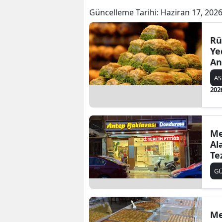
Güncelleme Tarihi:
Haziran 17, 2026
Rü
Ye
An
Me
AS
202
Me
Al
Te
G
Me