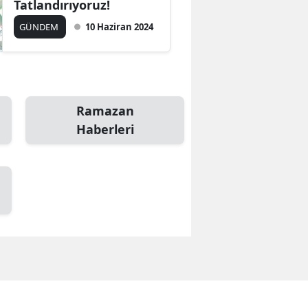
Tatlandırıyoruz!
Edirne
GÜNDEM
10 Haziran 2024
Elazığ
Erzincan
Erzurum
Ramazan
Haberleri
Eskişehir
Gaziantep
Giresun
Gümüşhane
Hakkari
Hatay
Isparta