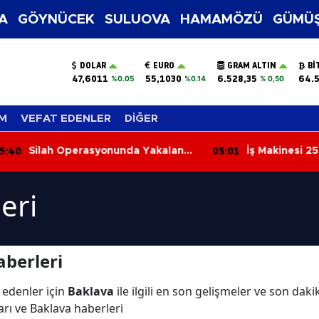
A
GÖYNÜCEK
SULUOVA
HAMAMÖZÜ
GÜMÜŞ
DOLAR
EURO
GRAM ALTIN
BI
47,6011
55,1030
6.528,35
64.
%0.05
%0.14
% 0,50
M
VEFAT EDENLER
DİĞER
:40
05:01
Silah Operasyonunda Yakalanan
İş Makinesi 250
4 Şüpheli Adli Kontrolle Serbest
Uçuruma Yuvar
Bırakıldı
Yaralandı
eri
berleri
 edenler için
Baklava
ile ilgili en son gelişmeler ve son dak
arı ve Baklava haberleri