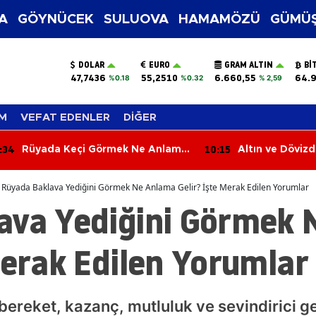
A
GÖYNÜCEK
SULUOVA
HAMAMÖZÜ
GÜMÜŞ
DOLAR
EURO
GRAM ALTIN
BI
47,7436
55,2510
6.660,55
64.
%0.18
%0.32
% 2,59
M
VEFAT EDENLER
DİĞER
:34
10:15
Rüyada Keçi Görmek Ne Anlama
Altın ve Döviz
Geliyor? İşte Keçi Görmenin
Günü!
Şaşırtıcı Rüya Tabiri
Rüyada Baklava Yediğini Görmek Ne Anlama Gelir? İşte Merak Edilen Yorumlar
ava Yediğini Görmek
Merak Edilen Yorumlar
reket, kazanç, mutluluk ve sevindirici ge