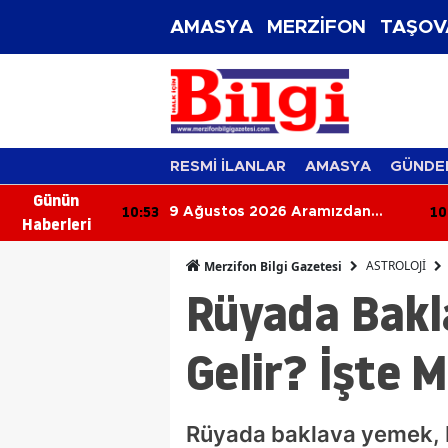
AMASYA
MERZİFON
TAŞOV
RESMİ İLANLAR
AMASYA
GÜNDE
Günün
10:53
10
Hataları Sakın
9 Ağustos 2026 Aramızdan
Haberleri
e Lezzeti
Ayrılanlar
ktaları
ASTROLOJİ
Merzifon Bilgi Gazetesi
Rüyada Bakl
Gelir? İşte 
Rüyada baklava yemek, be