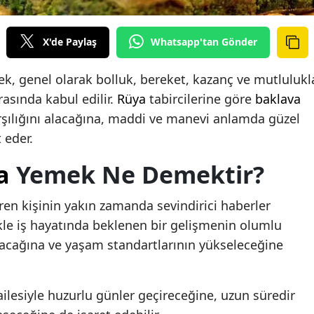
X'de Paylaş
Whatsapp'tan Gönder
k, genel olarak bolluk, bereket, kazanç ve mutlulukl
arasında kabul edilir.
Rüya
tabircilerine göre
baklava
rşılığını alacağına, maddi ve manevi anlamda güzel
 eder.
a
Yemek Ne Demektir?
ren kişinin yakın zamanda sevindirici haberler
ikle iş hayatında beklenen bir gelişmenin olumlu
acağına ve yaşam standartlarının yükseleceğine
ilesiyle huzurlu günler geçireceğine, uzun süredir