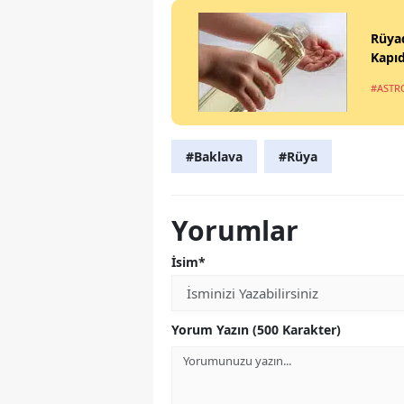
Rüya
Kapıd
#ASTR
#Baklava
#Rüya
Yorumlar
İsim*
Yorum Yazın (500 Karakter)