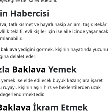
eşeceğine de işaret edebilir.
tin Habercisi
ava
, tatlı kısmet ve hayırlı nasip anlamı taşır. Bekâr
vlilik teklifi, evli kişiler için ise aile içinde yaşanacak
mlanabilir.
r
baklava
yediğini görmek, kişinin hayatında yüzünü
ına delalet eder.
zla
Baklava
Yemek
yemek ise elde edilecek büyük kazançlara işaret
rüyayı, kişinin aşırı hırs ve beklentilerden uzak
 değerlendirmektedir.
Baklava
İkram Etmek