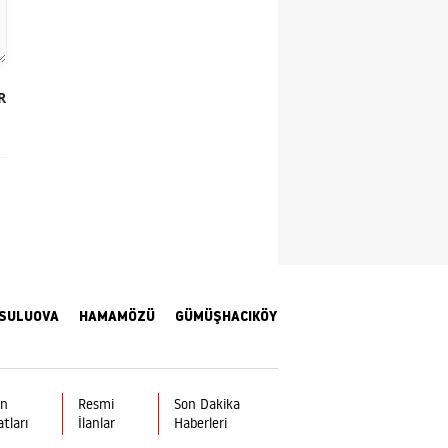
Yozgat
Zonguldak
R
Aksaray
Bayburt
Karaman
Kırıkkale
Batman
SULUOVA
HAMAMÖZÜ
GÜMÜŞHACIKÖY
Şırnak
Bartın
ın
Resmi
Son Dakika
Ardahan
atları
İlanlar
Haberleri
Iğdır