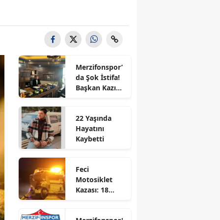
Bilecik
Bingöl
Bitlis
Merzifonspor’
Bolu
da Şok İstifa!
Başkan Kazım
Burdur
Gül Görevi
Bıraktı
Bursa
22 Yaşında
Hayatını
Çanakkale
Kaybetti
Çankırı
Feci
Çorum
Motosiklet
Kazası: 18
Denizli
Yaşındaki
Genç Hayatını
Diyarbakır