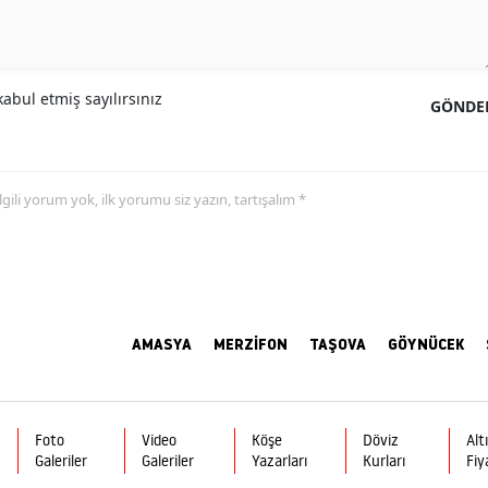
abul etmiş sayılırsınız
GÖNDE
 ilgili yorum yok, ilk yorumu siz yazın, tartışalım *
AMASYA
MERZİFON
TAŞOVA
GÖYNÜCEK
Foto
Video
Köşe
Döviz
Alt
Galeriler
Galeriler
Yazarları
Kurları
Fiy