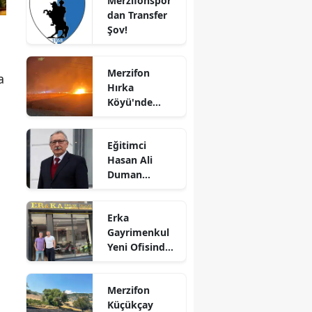
Merzifonspor'
Kaybetti
dan Transfer
Edirne
Şov!
Elazığ
Merzifon
Erzincan
a
Hırka
Köyü'nde
Erzurum
Korkutan
Yangın!
Eskişehir
Eğitimci
Alevler İlçenin
Hasan Ali
Gaziantep
Birçok
Duman
Noktasından
Giresun
Hayatını
Görülüyor
Kaybetti!
Gümüşhane
Erka
Gayrimenkul
Hakkari
Yeni Ofisinde
Hizmete
Hatay
Başladı!
Merzifon
“Gayrimenkul
Isparta
Küçükçay
Almak İçin