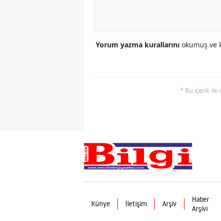
Yorum yazma kurallarını
okumuş ve k
* Bu içerik ile
Haber
Künye
İletişim
Arşiv
Arşivi