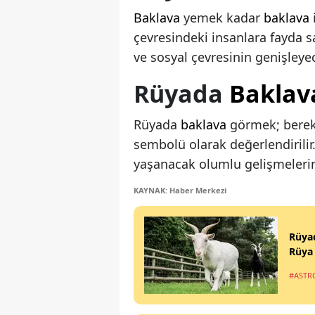
Baklava
yemek kadar
baklava
çevresindeki insanlara fayda s
ve sosyal çevresinin genişleyec
Rüyada
Baklav
Rüyada
baklava
görmek; bereke
sembolü olarak değerlendirilir.
yaşanacak olumlu gelişmelerin
KAYNAK: Haber Merkezi
Rüyad
Rüya 
#ASTR