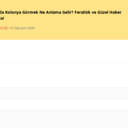
da Kolonya Görmek Ne Anlama Gelir? Ferahlık ve Güzel Haber
a!
OLOJİ
/ 07 Ağustos 2026