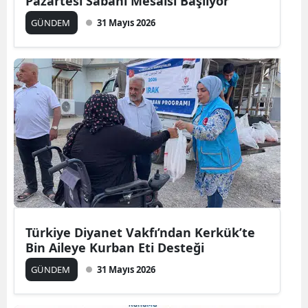
Pazartesi Sabahı Mesaisi Başlıyor
GÜNDEM
31 Mayıs 2026
Türkiye Diyanet Vakfı’ndan Kerkük’te
Bin Aileye Kurban Eti Desteği
GÜNDEM
31 Mayıs 2026