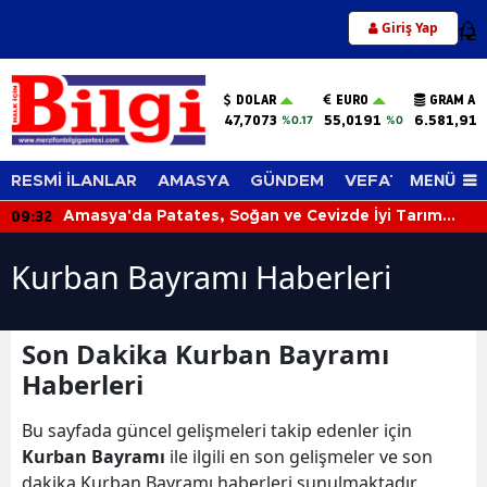
Giriş Yap
12
DOLAR
EURO
GRAM AL
47,7073
55,0191
6.581,91
%0.17
%0
MENÜ
RESMİ İLANLAR
AMASYA
GÜNDEM
VEFAT EDENLER
09:32
Amasya'da Patates, Soğan ve Cevizde İyi Tarım
Denetimi
Kurban Bayramı Haberleri
Son Dakika Kurban Bayramı
Haberleri
Bu sayfada güncel gelişmeleri takip edenler için
Kurban Bayramı
ile ilgili en son gelişmeler ve son
dakika Kurban Bayramı haberleri sunulmaktadır.