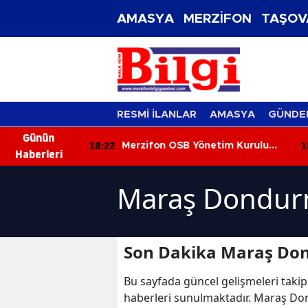
AMASYA
MERZİFON
TAŞOV
RESMİ İLANLAR
AMASYA
GÜNDE
Günün
18:22
18
i Duman
Merzifon OSB Yönetim Kurulu
Haberleri
Toplandı
Maraş Dondurm
Son Dakika Maraş Don
Bu sayfada güncel gelişmeleri takip
haberleri sunulmaktadır. Maraş Do