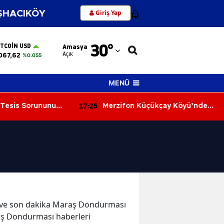
Giriş Yap
HACIKÖY
12
Adana
30
°
ITCOIN USD
Amasya
Adıyaman
Açık
067,62
%0.055
Afyonkarahisar
MENÜ
Ağrı
17:25
Tesis Sorununu
Merzifon Küçükçay Köyü’nde
Amasya
Arazi Yangını: 50 Dönüm Alan
Zarar Gördü
Ankara
Antalya
Artvin
Aydın
er ve son dakika Maraş Dondurması
Balıkesir
aş Dondurması haberleri