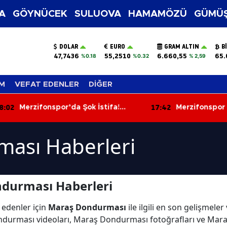
A
GÖYNÜCEK
SULUOVA
HAMAMÖZÜ
GÜMÜŞ
DOLAR
EURO
GRAM ALTIN
B
47,7436
55,2510
6.660,55
65.
%0.18
%0.32
% 2,59
M
VEFAT EDENLER
DİĞER
:02
17:42
Merzifonspor’da Şok İstifa!
Merzifonspor 
Başkan Kazım Gül Görevi Bıraktı
Çözdü!
ası Haberleri
durması Haberleri
 edenler için
Maraş Dondurması
ile ilgili en son gelişmel
ndurması videoları, Maraş Dondurması fotoğrafları ve Mar