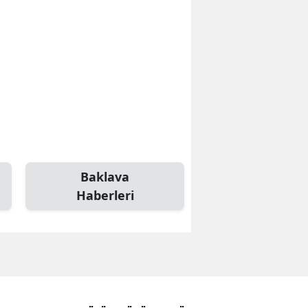
Bilecik
Bingöl
Bitlis
Bolu
Burdur
Bursa
Baklava
Çanakkale
Haberleri
Çankırı
Çorum
Denizli
Diyarbakır