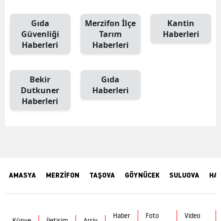
Gıda
Merzifon İlçe
Kantin
Güvenliği
Tarım
Haberleri
Haberleri
Haberleri
Bekir
Gıda
Dutkuner
Haberleri
Haberleri
AMASYA
MERZİFON
TAŞOVA
GÖYNÜCEK
SULUOVA
HA
Haber
Foto
Video
Künye
İletişim
Arşiv