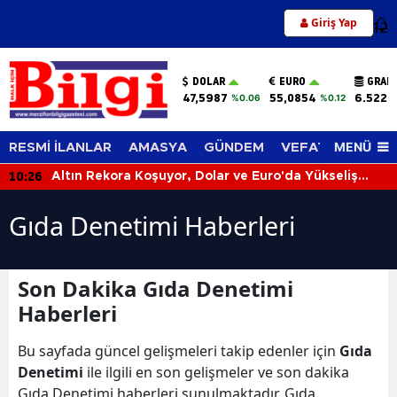
Giriş Yap
12
DOLAR
EURO
GRAM
47,5987
55,0854
6.522,
%0.06
%0.12
MENÜ
RESMİ İLANLAR
AMASYA
GÜNDEM
VEFAT EDENLER
10:26
Altın Rekora Koşuyor, Dolar ve Euro'da Yükseliş
Sürüyor! 6 Ağustos 2026'da Piyasalar Hareketli
Gıda Denetimi Haberleri
Son Dakika Gıda Denetimi
Haberleri
Bu sayfada güncel gelişmeleri takip edenler için
Gıda
Denetimi
ile ilgili en son gelişmeler ve son dakika
Gıda Denetimi haberleri sunulmaktadır. Gıda