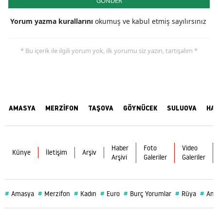
GÖNDER
Yorum yazma kurallarını
okumuş ve kabul etmiş sayılırsınız
* Bu içerik ile ilgili yorum yok, ilk yorumu siz yazın, tartışalım *
AMASYA
MERZİFON
TAŞOVA
GÖYNÜCEK
SULUOVA
HA
Haber
Foto
Video
Künye
İletişim
Arşiv
Arşivi
Galeriler
Galeriler
#
#
#
#
#
#
#
Amasya
Merzifon
Kadın
Euro
Burç Yorumlar
Rüya
Ama