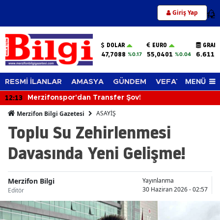
Giriş Yap
12
DOLAR
EURO
GRAM 
47,7088
55,0401
6.611,
%0.17
%0.04
MENÜ
RESMİ İLANLAR
AMASYA
GÜNDEM
VEFAT EDENLER
12:13
Merzifonspor'dan Transfer Şov!
ASAYİŞ
Merzifon Bilgi Gazetesi
Toplu Su Zehirlenmesi
Davasında Yeni Gelişme!
Merzifon Bilgi
Yayınlanma
30 Haziran 2026 - 02:57
Editör