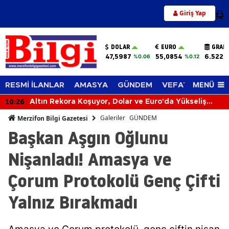
Giriş Yap
12
DOLAR
EURO
GRAM
47,5987
55,0854
6.522,
%0.06
%0.12
MENÜ
RESMİ İLANLAR
AMASYA
GÜNDEM
VEFAT EDENLER
10:26
Altın Rekora Koşuyor, Dolar ve Euro'da Yükseliş
Sürüyor! 6 Ağustos 2026'da Piyasalar Hareketli
Galeriler
GÜNDEM
Merzifon Bilgi Gazetesi
Başkan Aşgın Oğlunu
Nişanladı! Amasya ve
Çorum Protokolü Genç Çifti
Yalnız Bırakmadı