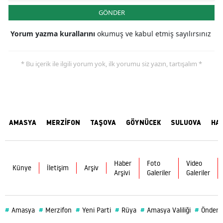
GÖNDER
Yorum yazma kurallarını
okumuş ve kabul etmiş sayılırsınız
* Bu içerik ile ilgili yorum yok, ilk yorumu siz yazın, tartışalım *
AMASYA
MERZİFON
TAŞOVA
GÖYNÜCEK
SULUOVA
HA
Haber
Foto
Video
Künye
İletişim
Arşiv
Arşivi
Galeriler
Galeriler
#
#
#
#
#
#
Amasya
Merzifon
Yeni Parti
Rüya
Amasya Valiliği
Önder 