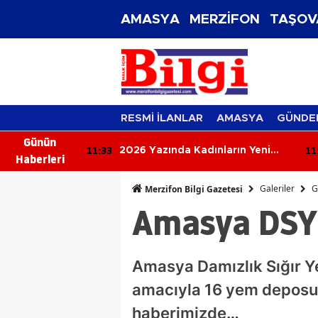
AMASYA
MERZİFON
TAŞOV
RESMİ İLANLAR
AMASYA
GÜNDE
Günün
11:14
10
ların Yeni
Rüyada Solmuş Çiçek Görmek Ne
Haberleri
ükleri Geri
Anlama Gelir? İşte Merak Edilen
Rüya
Galeriler
G
Merzifon Bilgi Gazetesi
Amasya DSYB
Amasya Damızlık Sığır Yeti
amacıyla 16 yem deposund
haberimizde…