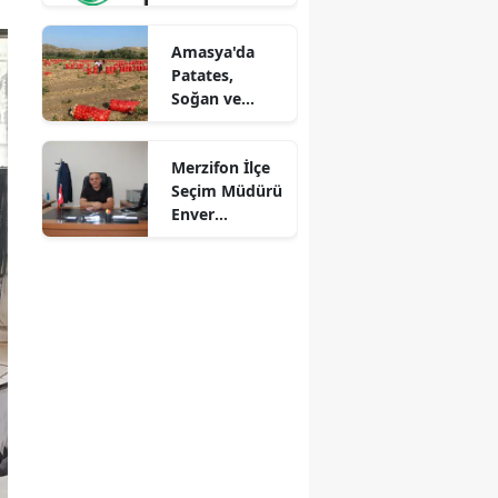
Mersin
Amasya'da
Patates,
İstanbul
Soğan ve
Cevizde İyi
İzmir
Tarım
Merzifon İlçe
Kars
Denetimi
Seçim Müdürü
Kastamonu
Enver
Demirci'ye
Kayseri
Veda! Yeni
Görev Yeri
Kırklareli
Suluova Oldu
Kırşehir
Kocaeli
Konya
Kütahya