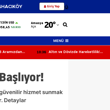
Giriş Yap
HACIKÖY
12
Adana
20
°
TCOIN USD
Amasya
Adıyaman
Açık
958,45
%0.933
Afyonkarahisar
MENÜ
Ağrı
10:17
e Hareketlilik!
Başkan Kargı’dan Kıbrıs
Amasya
 2026 Güncel
Gazisine Vefa
Ankara
aşlıyor!
Antalya
Artvin
ve güvenilir hizmet sunmak
Aydın
. Detaylar
Balıkesir