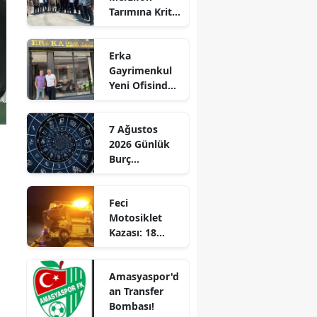
Tarımına Kritik
Edirne
Ziyaret!
Elazığ
Erka
Gayrimenkul
Erzincan
Yeni Ofisinde
Hizmete
Erzurum
Başladı!
7 Ağustos
“Gayrimenkul
Eskişehir
2026 Günlük
Almak İçin
Burç
Doğru Zaman”
Gaziantep
Yorumları:
Aşkta
Giresun
Feci
Sürprizler,
Motosiklet
Parada Yeni
Gümüşhane
Kazası: 18
Fırsatlar
Yaşındaki
Kapıda!
Hakkari
Genç Hayatını
Amasyaspor'd
Kaybetti
Hatay
an Transfer
Bombası!
Isparta