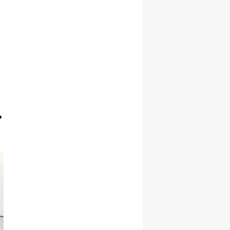
Yalova
Karabük
Kilis
Osmaniye
Düzce