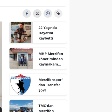
Bilecik
Bingöl
Bitlis
22 Yaşında
Hayatını
Bolu
Kaybetti
Burdur
MHP Merzifon
Bursa
Yönetiminden
Kaymakam
Çanakkale
Ahmet
Karaaslan'a
Çankırı
Merzifonspor'
Ziyaret
dan Transfer
Çorum
Şov!
Denizli
TMO’dan
Diyarbakır
Merzifon