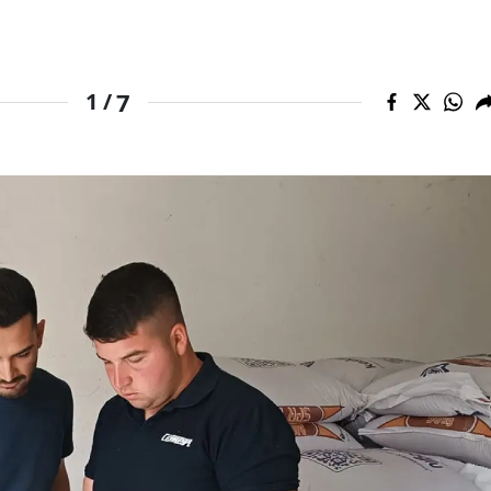
7
1 /