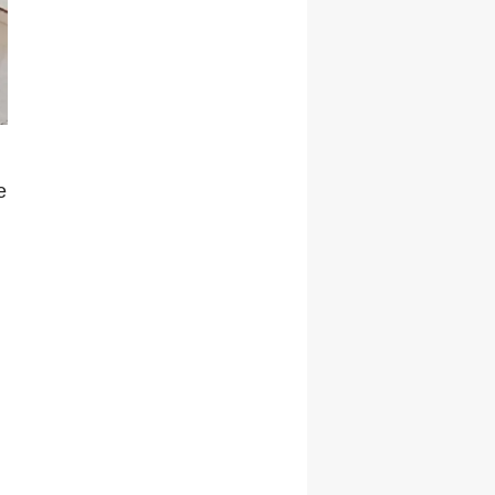
Malatya
Manisa
Kahramanmaraş
Mardin
e
Muğla
Muş
Nevşehir
Niğde
Ordu
Rize
Sakarya