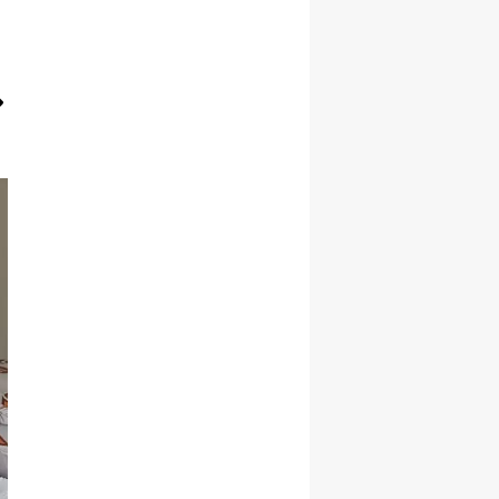
Samsun
Siirt
Sinop
Sivas
Tekirdağ
Tokat
Trabzon
Tunceli
Şanlıurfa
Uşak
Van