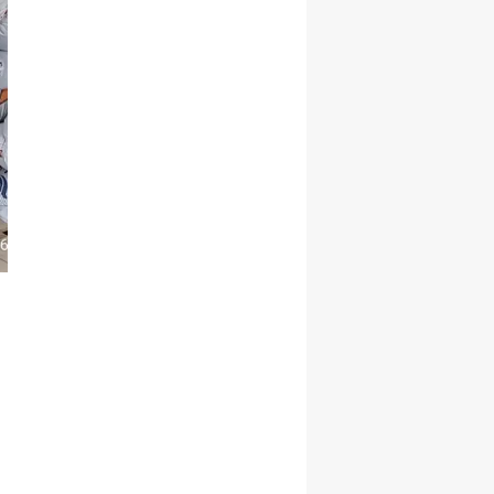
Yozgat
Zonguldak
Aksaray
Bayburt
Karaman
Kırıkkale
Batman
Şırnak
Bartın
Ardahan
Iğdır