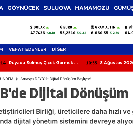
A
GÖYNÜCEK
SULUOVA
HAMAMÖZÜ
GÜMÜŞ
DOLAR
EURO
GRAM ALTIN
BI
47,7436
55,2510
6.660,55
64.
%0.18
%0.32
% 2,59
M
VEFAT EDENLER
DİĞER
:55
10:36
8 Ağustos 2026 Aramızdan
Altın ve Dövizd
Ayrılanlar
İşte 8 Ağustos
Fiyatları
ÜNDEM
Amasya DSYB'de Dijital Dönüşüm Başlıyor!
'de Dijital Dönüşüm B
ştiricileri Birliği, üreticilere daha hızlı 
a dijital yönetim sistemini devreye alıyor