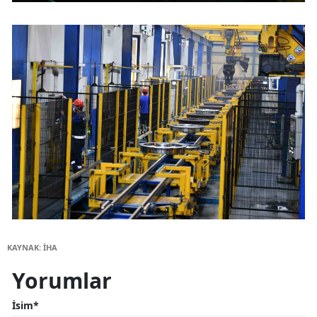
KAYNAK: İHA
Yorumlar
İsim*