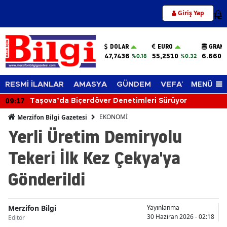
Giriş Yap
12
DOLAR
EURO
GRAM 
47,7436
55,2510
6.660,
%0.18
%0.32
MENÜ
RESMİ İLANLAR
AMASYA
GÜNDEM
VEFAT EDENLER
09:17
Taşova’da Biçerdöver Denetimleri Sürüyor
EKONOMİ
Merzifon Bilgi Gazetesi
Yerli Üretim Demiryolu
Tekeri İlk Kez Çekya'ya
Gönderildi
Merzifon Bilgi
Yayınlanma
30 Haziran 2026 - 02:18
Editör