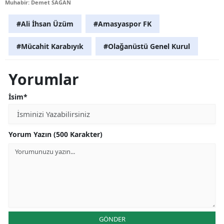
Muhabir: Demet SAĞAN
#Ali İhsan Üzüm
#Amasyaspor FK
#Mücahit Karabıyık
#Olağanüstü Genel Kurul
Yorumlar
İsim*
Yorum Yazın (500 Karakter)
GÖNDER