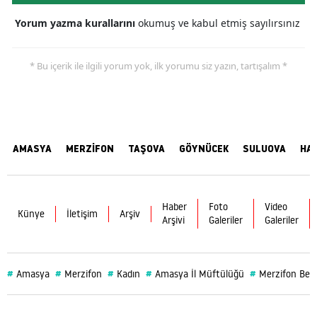
Yorum yazma kurallarını
okumuş ve kabul etmiş sayılırsınız
* Bu içerik ile ilgili yorum yok, ilk yorumu siz yazın, tartışalım *
AMASYA
MERZİFON
TAŞOVA
GÖYNÜCEK
SULUOVA
HA
Haber
Foto
Video
Künye
İletişim
Arşiv
Arşivi
Galeriler
Galeriler
#
#
#
#
#
Amasya
Merzifon
Kadın
Amasya İl Müftülüğü
Merzifon Bele