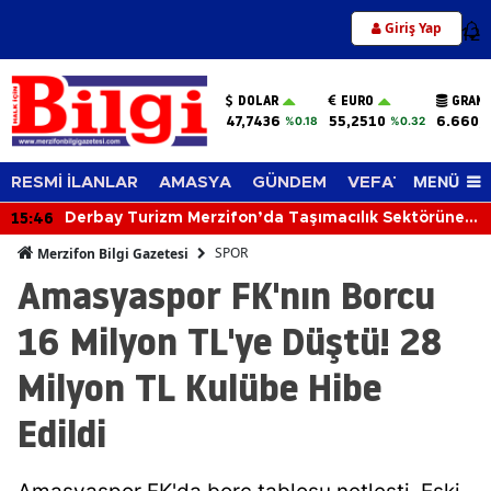
Giriş Yap
12
DOLAR
EURO
GRAM 
47,7436
55,2510
6.660,
%0.18
%0.32
MENÜ
RESMİ İLANLAR
AMASYA
GÜNDEM
VEFAT EDENLER
15:46
Derbay Turizm Merzifon’da Taşımacılık Sektörüne
İddialı Giriyor!
SPOR
Merzifon Bilgi Gazetesi
Amasyaspor FK'nın Borcu
16 Milyon TL'ye Düştü! 28
Milyon TL Kulübe Hibe
Edildi