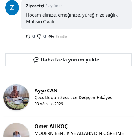
Ziyaretçi
2 ay önce
Hocam elinize, emeğinize, yüreğinize sağlık
Muhsin Ovalı
0
0
Yanıtla
Daha fazla yorum yükle...
Ayşe CAN
Çocukluğun Sessizce Değişen Hikâyesi
03 Ağustos 2026
Ömer Ali KOÇ
MODERN BENLİK VE ALLAH’A DİN ÖĞRETME