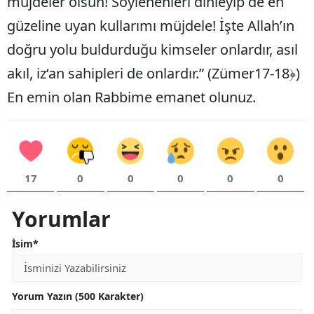
müjdeler olsun! Söylenenleri dinleyip de en
güzeline uyan kullarımı müjdele! İşte Allah’ın
doğru yolu buldurduğu kimseler onlardır, asıl
akıl, iz‘an sahipleri de onlardır.” (Zümer17-18﴿)
En emin olan Rabbime emanet olunuz.
17
0
0
0
0
0
Yorumlar
İsim*
Yorum Yazın (500 Karakter)