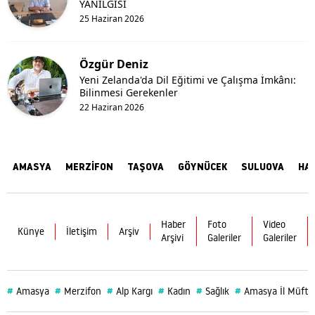
YANILGISI
25 Haziran 2026
Özgür Deniz
Yeni Zelanda'da Dil Eğitimi ve Çalışma İmkânı:
Bilinmesi Gerekenler
22 Haziran 2026
AMASYA
MERZİFON
TAŞOVA
GÖYNÜCEK
SULUOVA
HA
Haber
Foto
Video
Künye
İletişim
Arşiv
Arşivi
Galeriler
Galeriler
#
#
#
#
#
#
Amasya
Merzifon
Alp Kargı
Kadın
Sağlık
Amasya İl Müftü