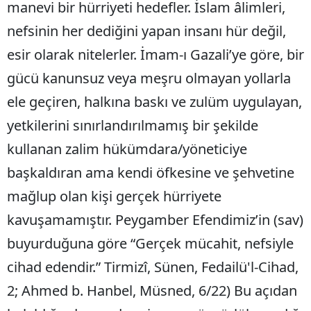
manevi bir hürriyeti hedefler. İslam âlimleri,
nefsinin her dediğini yapan insanı hür değil,
esir olarak nitelerler. İmam-ı Gazali’ye göre, bir
gücü kanunsuz veya meşru olmayan yollarla
ele geçiren, halkına baskı ve zulüm uygulayan,
yetkilerini sınırlandırılmamış bir şekilde
kullanan zalim hükümdara/yöneticiye
başkaldıran ama kendi öfkesine ve şehvetine
mağlup olan kişi gerçek hürriyete
kavuşamamıştır. Peygamber Efendimiz’in (sav)
buyurduğuna göre “Gerçek mücahit, nefsiyle
cihad edendir.” Tirmizî, Sünen, Fedailü'l-Cihad,
2; Ahmed b. Hanbel, Müsned, 6/22) Bu açıdan