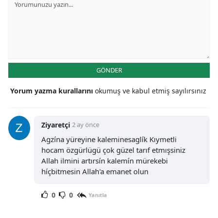
GÖNDER
Yorum yazma kurallarını
okumuş ve kabul etmiş sayılırsınız
Ziyaretçi
2 ay önce
Agzína yüreyine kaleminesaglík Kıymetli
hocam özgürlügü çok güzel tarıf etmışsiniz
Allah ilmini artırsín kalemín mürekebi
híçbitmesin Allah'a emanet olun
0
0
Yanıtla