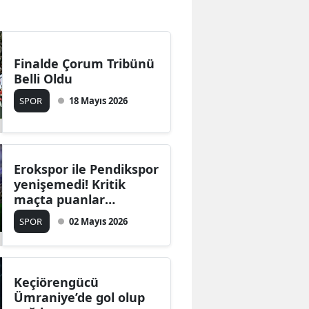
Bilecik
Bingöl
Finalde Çorum Tribünü
Bitlis
Belli Oldu
Bolu
SPOR
18 Mayıs 2026
Burdur
Bursa
Erokspor ile Pendikspor
yenişemedi! Kritik
Çanakkale
maçta puanlar
paylaşıldı
Çankırı
SPOR
02 Mayıs 2026
Çorum
Denizli
Keçiörengücü
Ümraniye’de gol olup
Diyarbakır