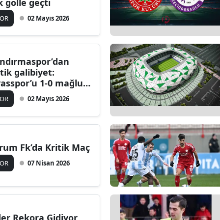
k golle geçti
POR
02 Mayıs 2026
ndırmaspor’dan
itik galibiyet:
vasspor’u 1-0 mağlup
ti
POR
02 Mayıs 2026
rum Fk’da Kritik Maç
POR
07 Nisan 2026
der Rekora Gidiyor