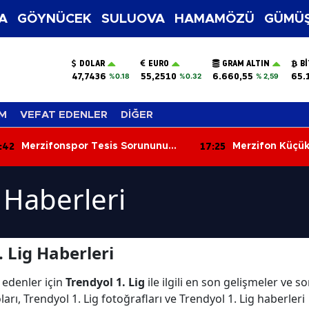
A
GÖYNÜCEK
SULUOVA
HAMAMÖZÜ
GÜMÜŞ
DOLAR
EURO
GRAM ALTIN
B
47,7436
55,2510
6.660,55
65.
%0.18
%0.32
% 2,59
M
VEFAT EDENLER
DİĞER
:42
17:25
Merzifonspor Tesis Sorununu
Merzifon Küçü
Çözdü!
Arazi Yangını:
Zarar Gördü
 Haberleri
 Lig Haberleri
 edenler için
Trendyol 1. Lig
ile ilgili en son gelişmeler ve s
arı, Trendyol 1. Lig fotoğrafları ve Trendyol 1. Lig haberleri