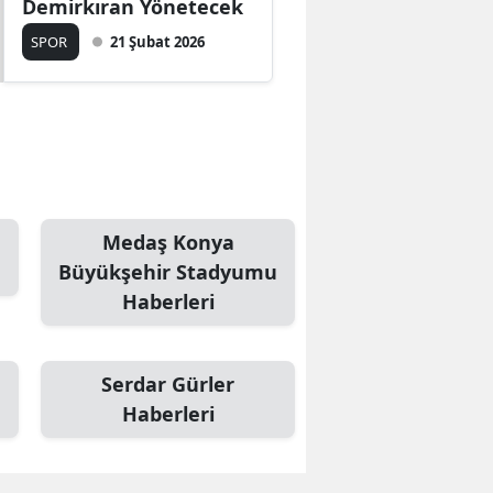
Demirkıran Yönetecek
Mersin
SPOR
21 Şubat 2026
İstanbul
İzmir
Kars
Kastamonu
Medaş Konya
Kayseri
Büyükşehir Stadyumu
Haberleri
Kırklareli
Kırşehir
Serdar Gürler
Kocaeli
Haberleri
Konya
Kütahya