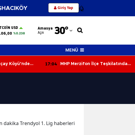
Giriş Yap
HACIKÖY
12
Adana
30
°
ITCOIN USD
Amasya
Adıyaman
Açık
106,00
%0.238
Afyonkarahisar
MENÜ
Ağrı
17:04
kçay Köyü’nde
MHP Merzifon İlçe Teşkilatından
Amasya
 50 Dönüm Alan
Resmi Kurumlara Ziyaret
Ankara
Antalya
Artvin
Aydın
on dakika Trendyol 1. Lig haberleri
Balıkesir