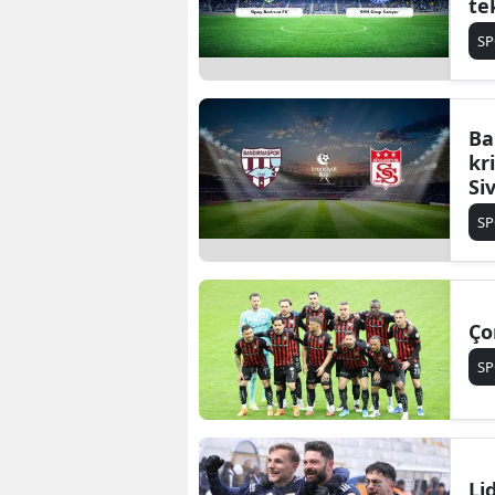
te
S
Ba
kr
Si
et
S
Ço
S
Li