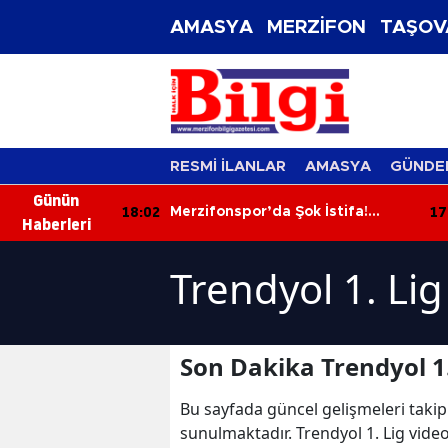
AMASYA
MERZİFON
TAŞOV
RESMİ İLANLAR
AMASYA
GÜNDE
Günün
18:02
17
tim Kurulu
Merzifonspor’da Şok İstifa!
Haberleri
Başkan Kazım Gül Görevi Bıraktı
Trendyol 1. Lig
Son Dakika Trendyol 1.
Bu sayfada güncel gelişmeleri takip
sunulmaktadır. Trendyol 1. Lig videol