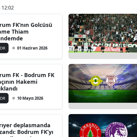
 12:02
rum FK’nın Golcüsü
me Thiam
ündemde
POR
01 Haziran 2026
rum FK - Bodrum FK
çının Hakemi
ıklandı
POR
10 Mayıs 2026
rıyer deplasmanda
zandı: Bodrum FK’yı