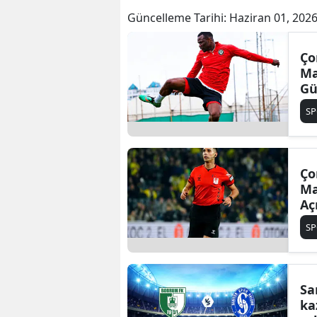
Güncelleme Tarihi:
Haziran 01, 2026
Ço
Ma
G
S
Ço
Ma
Aç
S
Sa
ka