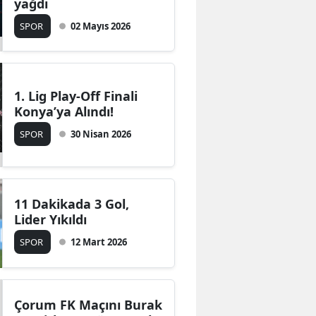
yağdı
Edirne
SPOR
02 Mayıs 2026
Elazığ
Erzincan
1. Lig Play-Off Finali
Erzurum
Konya’ya Alındı!
Eskişehir
SPOR
30 Nisan 2026
Gaziantep
Giresun
11 Dakikada 3 Gol,
Lider Yıkıldı
Gümüşhane
SPOR
12 Mart 2026
Hakkari
Hatay
Çorum FK Maçını Burak
Isparta