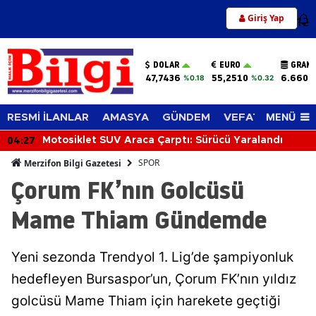
Giriş Yap
12
DOLAR
EURO
GRAM 
47,7436
55,2510
6.660,
%0.18
%0.32
MENÜ
RESMİ İLANLAR
AMASYA
GÜNDEM
VEFAT EDENLER
04:27
Motosiklet SUV Araca Çarptı: Sürücü Yaralandı
SPOR
Merzifon Bilgi Gazetesi
Çorum FK’nın Golcüsü
Mame Thiam Gündemde
Yeni sezonda Trendyol 1. Lig’de şampiyonluk
hedefleyen Bursaspor’un, Çorum FK’nın yıldız
golcüsü Mame Thiam için harekete geçtiği