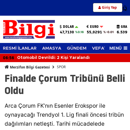
Giriş Yap
12
DOLAR
EURO
GRAM
47,7130
55,0291
6.539,
%0.16
%-0.01
MENÜ
RESMİ İLANLAR
AMASYA
GÜNDEM
VEFAT EDENLER
06:56
Otomobil Devrildi: 2 Kişi Yaralandı
SPOR
Merzifon Bilgi Gazetesi
Finalde Çorum Tribünü Belli
Oldu
Arca Çorum FK’nın Esenler Erokspor ile
oynayacağı Trendyol 1. Lig finali öncesi tribün
dağılımları netleşti. Tarihi mücadelede