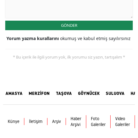
GÖNDER
Yorum yazma kurallarını
okumuş ve kabul etmiş sayılırsınız
* Bu içerik ile ilgili yorum yok, ilk yorumu siz yazın, tartışalım *
AMASYA
MERZİFON
TAŞOVA
GÖYNÜCEK
SULUOVA
HA
Haber
Foto
Video
Künye
İletişim
Arşiv
Arşivi
Galeriler
Galeriler