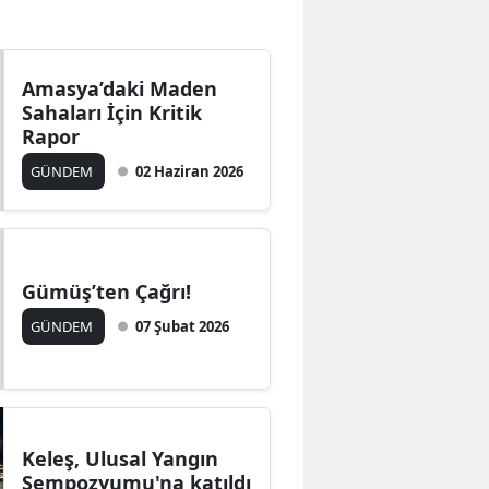
Bilecik
Bingöl
Amasya’daki Maden
Sahaları İçin Kritik
Bitlis
Rapor
Bolu
GÜNDEM
02 Haziran 2026
Burdur
Bursa
Gümüş’ten Çağrı!
Çanakkale
GÜNDEM
07 Şubat 2026
Çankırı
Çorum
Denizli
Keleş, Ulusal Yangın
Diyarbakır
Sempozyumu'na katıldı