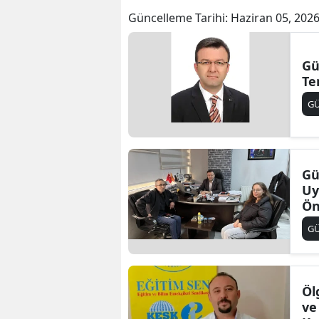
Güncelleme Tarihi:
Haziran 05, 2026
Gü
Te
G
Gü
Uy
Ön
G
Öl
ve