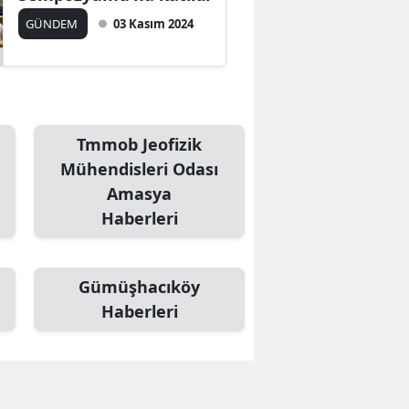
Edirne
GÜNDEM
03 Kasım 2024
Elazığ
Erzincan
Erzurum
Tmmob Jeofizik
Mühendisleri Odası
Eskişehir
Amasya
Gaziantep
Haberleri
Giresun
Gümüşhacıköy
Gümüşhane
Haberleri
Hakkari
Hatay
Isparta