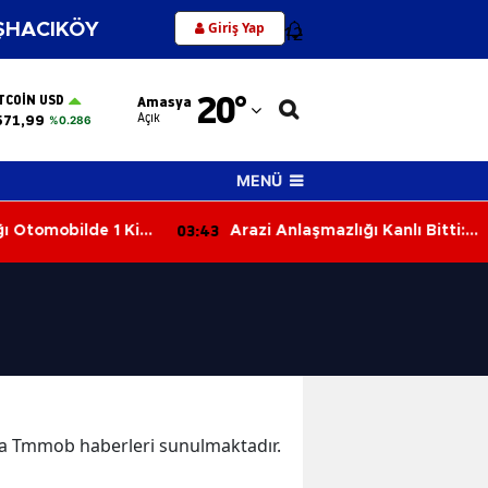
Giriş Yap
HACIKÖY
12
Adana
20
°
TCOIN USD
Amasya
Adıyaman
Açık
571,99
%0.286
Afyonkarahisar
MENÜ
Ağrı
03:43
 Otomobilde 1 Kişi
Arazi Anlaşmazlığı Kanlı Bitti:
Amasya
tti
Yengesini Tüfekle Vurarak
Öldürdü
Ankara
Antalya
Artvin
Aydın
kika Tmmob haberleri sunulmaktadır.
Balıkesir