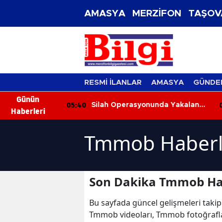
AMASYA
MERZİFON
TAŞOV
RESMİ İLANLAR
AMASYA
GÜNDE
Günün
05:40
05
 Park
Silah Operasyonunda Yakalanan
Haberleri
Ölü Bulundu
4 Şüpheli Adli Kontrolle Serbest
Bırakıldı
Tmmob Haberl
Son Dakika Tmmob Ha
Bu sayfada güncel gelişmeleri takip
Tmmob videoları, Tmmob fotoğrafl