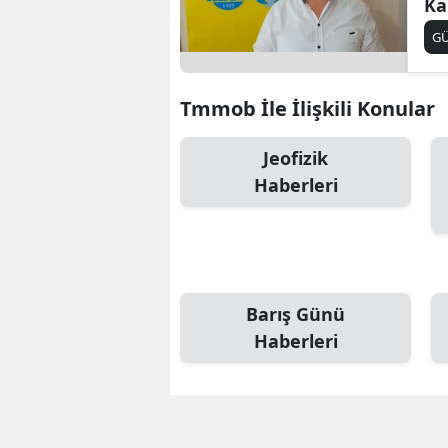
Ka
Sa
G
Tmmob İle İlişkili Konular
Jeofizik
Haberleri
Barış Günü
Haberleri