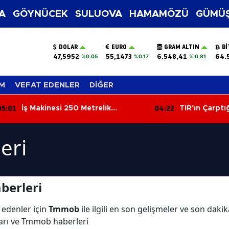
A
GÖYNÜCEK
SULUOVA
HAMAMÖZÜ
GÜMÜŞ
DOLAR
EURO
GRAM ALTIN
BI
47,5952
55,1473
6.548,41
64.
%0.05
%0.17
% 0,81
M
VEFAT EDENLER
DİĞER
:01
04:22
İş Makinesi 250 Metrelik
TIR'ın Çarptığı
Uçuruma Yuvarlandı: Operatör
Hayatını Kaybe
Yaralandı
eri
berleri
 edenler için
Tmmob
ile ilgili en son gelişmeler ve son da
arı ve Tmmob haberleri