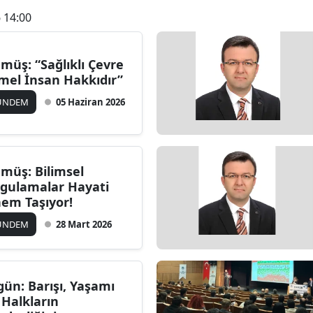
 14:00
müş: “Sağlıklı Çevre
mel İnsan Hakkıdır”
ÜNDEM
05 Haziran 2026
müş: Bilimsel
gulamalar Hayati
em Taşıyor!
ÜNDEM
28 Mart 2026
gün: Barışı, Yaşamı
 Halkların