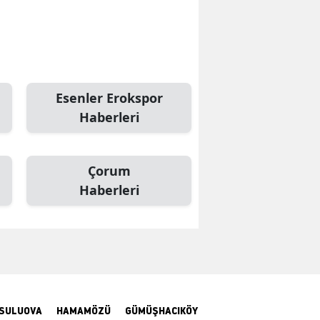
Edirne
Elazığ
Erzincan
Esenler Erokspor
Erzurum
Haberleri
Eskişehir
Gaziantep
Çorum
Haberleri
Giresun
Gümüşhane
Hakkari
Hatay
SULUOVA
HAMAMÖZÜ
GÜMÜŞHACIKÖY
Isparta