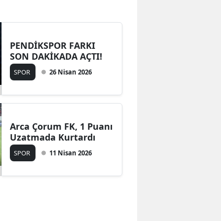
Bilecik
Bingöl
PENDİKSPOR FARKI
Bitlis
SON DAKİKADA AÇTI!
Bolu
SPOR
26 Nisan 2026
Burdur
Bursa
Arca Çorum FK, 1 Puanı
Çanakkale
Uzatmada Kurtardı
Çankırı
SPOR
11 Nisan 2026
Çorum
Denizli
Diyarbakır