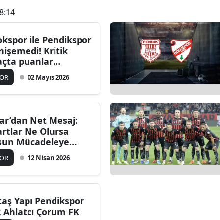
8:14
okspor ile Pendikspor
nişemedi! Kritik
çta puanlar
ylaşıldı
POR
02 Mayıs 2026
ar’dan Net Mesaj:
artlar Ne Olursa
sun Mücadeleye
vam!”
POR
12 Nisan 2026
ltaş Yapı Pendikspor
2 Ahlatcı Çorum FK