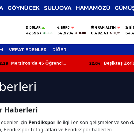
A
GÖYNÜCEK
SULUOVA
HAMAMÖZÜ
GÜMÜŞ
DOLAR
EURO
GRAM ALTIN
BI
47,5967
54,9734
6.482,43
64.
%0.06
%-0.08
% -0,21
M
VEFAT EDENLER
DİĞER
:29
22:04
Merzifon’da 45 Öğrenci
Beşiktaş Zorl
Bilgileriyle Yarıştı!
Galibiyetle Dö
berleri
 Haberleri
 edenler için
Pendikspor
ile ilgili en son gelişmeler ve son
ı, Pendikspor fotoğrafları ve Pendikspor haberleri