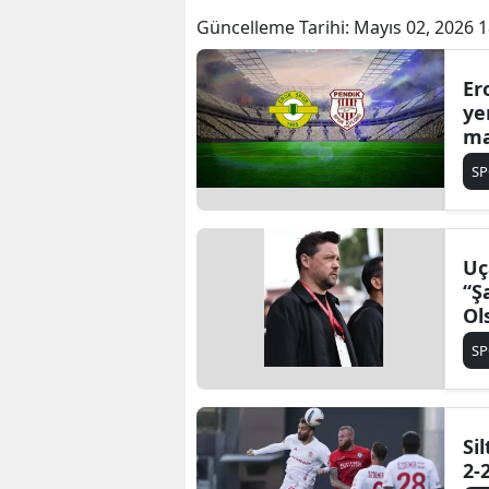
Güncelleme Tarihi:
Mayıs 02, 2026 1
Er
ye
ma
pa
S
Uç
“Ş
Ol
De
S
Si
2-