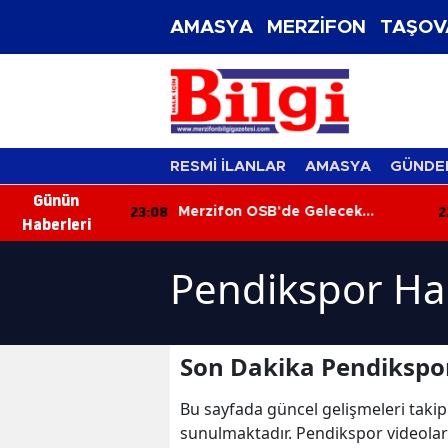
AMASYA
MERZİFON
TAŞOV
RESMİ İLANLAR
AMASYA
GÜNDE
Günün
23:08
22
ar Ekrandan
Merzifon OSB'de Gelecek
Haberleri
 Buluştu!
Konuşuldu
Pendikspor Ha
Son Dakika Pendikspor
Bu sayfada güncel gelişmeleri takip
sunulmaktadır. Pendikspor videolar