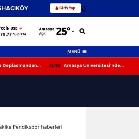
Giriş Yap
HACIKÖY
12
Adana
25
°
TCOIN USD
Amasya
Adıyaman
Açık
479,77
%-0.774
Afyonkarahisar
MENÜ
Ağrı
21:50
u Deplasmandan
Amasya Üniversitesi'nde
Amasya
nüyor
Teknoloji Heyecanı
Ankara
Antalya
Artvin
Aydın
 dakika Pendikspor haberleri
Balıkesir