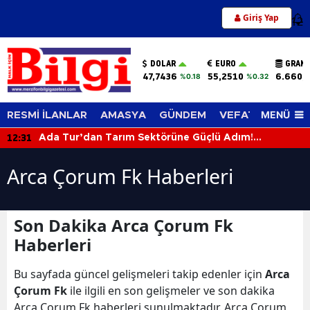
Giriş Yap
12
DOLAR
EURO
GRAM 
47,7436
55,2510
6.660,
%0.18
%0.32
MENÜ
RESMİ İLANLAR
AMASYA
GÜNDEM
VEFAT EDENLER
12:31
Ada Tur’dan Tarım Sektörüne Güçlü Adım!
Biçerdöverle Hasat Sahasına İndi
Arca Çorum Fk Haberleri
Son Dakika Arca Çorum Fk
Haberleri
Bu sayfada güncel gelişmeleri takip edenler için
Arca
Çorum Fk
ile ilgili en son gelişmeler ve son dakika
Arca Çorum Fk haberleri sunulmaktadır. Arca Çorum