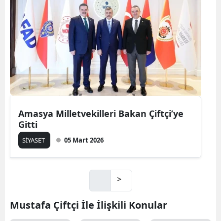
Amasya Milletvekilleri Bakan Çiftçi’ye
Gitti
SİYASET
05 Mart 2026
>
Mustafa Çiftçi İle İlişkili Konular