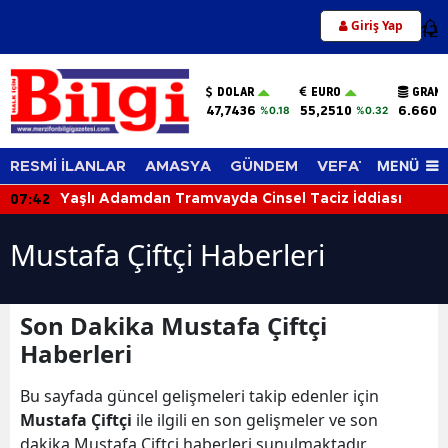
Giriş Yap
12
DOLAR
EURO
GRAM 
47,7436
55,2510
6.660,
%0.18
%0.32
MENÜ
RESMİ İLANLAR
AMASYA
GÜNDEM
VEFAT EDENLER
07:42
Yaşlı Adamdan Tramvayda Cinsel Taciz İddiası
Mustafa Çiftçi Haberleri
Son Dakika Mustafa Çiftçi
Haberleri
Bu sayfada güncel gelişmeleri takip edenler için
Mustafa Çiftçi
ile ilgili en son gelişmeler ve son
dakika Mustafa Çiftçi haberleri sunulmaktadır.