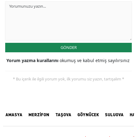
GÖNDER
Yorum yazma kurallarını
okumuş ve kabul etmiş sayılırsınız
* Bu içerik ile ilgili yorum yok, ilk yorumu siz yazın, tartışalım *
AMASYA
MERZİFON
TAŞOVA
GÖYNÜCEK
SULUOVA
HA