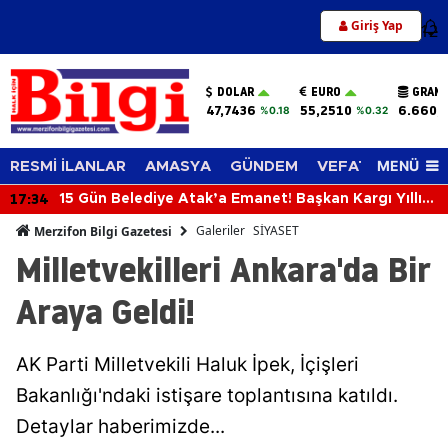
Giriş Yap
12
DOLAR
EURO
GRAM 
47,7436
55,2510
6.660,
%0.18
%0.32
MENÜ
RESMİ İLANLAR
AMASYA
GÜNDEM
VEFAT EDENLER
17:34
15 Gün Belediye Atak’a Emanet! Başkan Kargı Yıllık
İzne Çıktı
Galeriler
SİYASET
Merzifon Bilgi Gazetesi
Milletvekilleri Ankara'da Bir
Araya Geldi!
AK Parti Milletvekili Haluk İpek, İçişleri
Bakanlığı'ndaki istişare toplantısına katıldı.
Detaylar haberimizde...