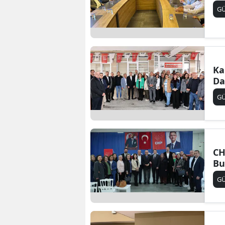
G
Ka
Da
G
CH
Bu
G