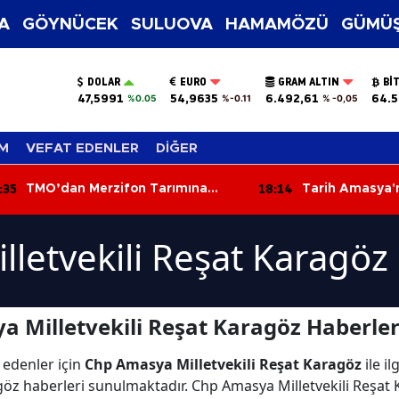
A
GÖYNÜCEK
SULUOVA
HAMAMÖZÜ
GÜMÜŞ
DOLAR
EURO
GRAM ALTIN
BI
47,5991
54,9635
6.492,61
64.5
%0.05
%-0.11
% -0,05
M
VEFAT EDENLER
DİĞER
:35
18:14
TMO’dan Merzifon Tarımına
Tarih Amasya'n
Kritik Ziyaret!
Yazıldı
letvekili Reşat Karagöz
 Milletvekili Reşat Karagöz Haberler
 edenler için
Chp Amasya Milletvekili Reşat Karagöz
ile i
göz haberleri sunulmaktadır. Chp Amasya Milletvekili Reşat