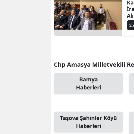
Ka
İr
Al
Sİ
Chp Amasya Milletvekili Reş
Bamya
Haberleri
Taşova Şahinler Köyü
Haberleri