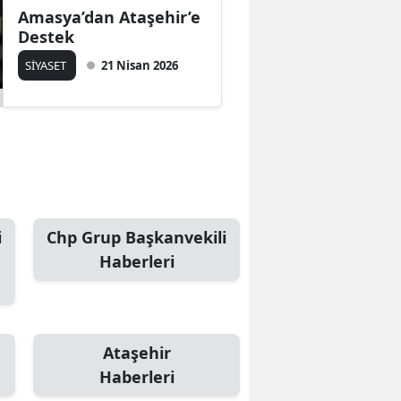
Amasya’dan Ataşehir’e
Mersin
Destek
İstanbul
SİYASET
21 Nisan 2026
İzmir
Kars
Kastamonu
Kayseri
i
Chp Grup Başkanvekili
Kırklareli
Haberleri
Kırşehir
Kocaeli
Ataşehir
Konya
Haberleri
Kütahya