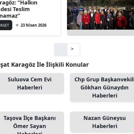
ragöz: “Halkın
adesi Teslim
ınamaz”
YASET
23 Nisan 2026
>
at Karagöz İle İlişkili Konular
Suluova Cem Evi
Chp Grup Başkanvekil
Haberleri
Gökhan Günaydın
Haberleri
Taşova İlçe Başkanı
Nazan Güneysu
Ömer Sayan
Haberleri
Haberleri