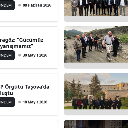
ÜNDEM
08 Haziran 2026
ragöz: “Gücümüz
yanışmamız”
ÜNDEM
30 Mayıs 2026
P Örgütü Taşova’da
luştu
ÜNDEM
18 Mayıs 2026