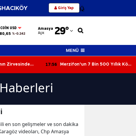
Giriş Yap
HACIKÖY
12
Adana
29
°
TCOIN USD
Amasya
Adıyaman
Açık
80,65
%-0.242
Afyonkarahisar
MENÜ
Ağrı
17:56
ın Zirvesinde
Merzifon’un 7 Bin 500 Yıllık Köyü
Amasya
Ortaya Çıktı!
Ankara
 Haberleri
Antalya
Artvin
i
Aydın
lgili en son gelişmeler ve son dakika
Balıkesir
 Karagöz videoları, Chp Amasya