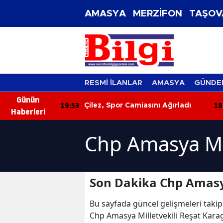
AMASYA
MERZİFON
TAŞOV
RESMİ İLANLAR
AMASYA
GÜNDE
Günün
19:53
18
slek Komitesi
Çilez, Spor Camiasını Ağırladı
Haberleri
 Sorunları
Chp Amasya Mil
Son Dakika Chp Amasya
Bu sayfada güncel gelişmeleri takip
Chp Amasya Milletvekili Reşat Kara