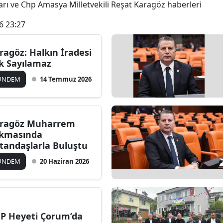
ları ve Chp Amasya Milletvekili Reşat Karagöz haberleri
6 23:27
ragöz: Halkın İradesi
k Sayılamaz
ÜNDEM
14 Temmuz 2026
ragöz Muharrem
kmasında
tandaşlarla Buluştu
ÜNDEM
20 Haziran 2026
P Heyeti Çorum’da