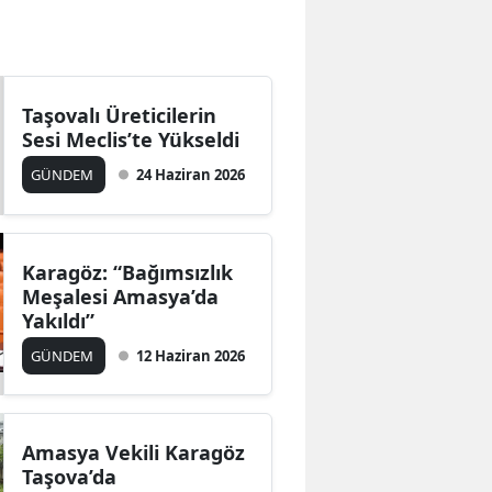
Bilecik
Bingöl
Taşovalı Üreticilerin
Bitlis
Sesi Meclis’te Yükseldi
Bolu
GÜNDEM
24 Haziran 2026
Burdur
Bursa
Karagöz: “Bağımsızlık
Meşalesi Amasya’da
Çanakkale
Yakıldı”
Çankırı
GÜNDEM
12 Haziran 2026
Çorum
Denizli
Amasya Vekili Karagöz
Taşova’da
Diyarbakır