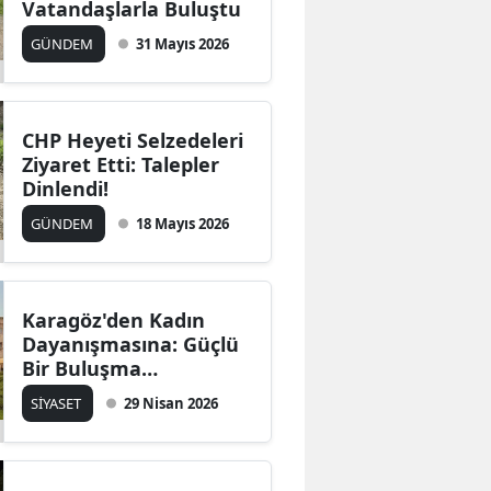
Vatandaşlarla Buluştu
Edirne
GÜNDEM
31 Mayıs 2026
Elazığ
Erzincan
CHP Heyeti Selzedeleri
Ziyaret Etti: Talepler
Erzurum
Dinlendi!
Eskişehir
GÜNDEM
18 Mayıs 2026
Gaziantep
Giresun
Karagöz'den Kadın
Dayanışmasına: Güçlü
Gümüşhane
Bir Buluşma
Hakkari
Gerçekleşti!
SİYASET
29 Nisan 2026
Hatay
Isparta