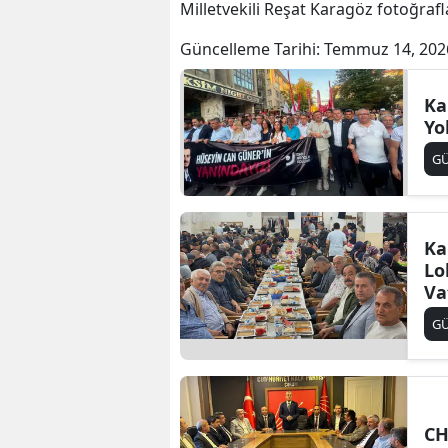
Milletvekili Reşat Karagöz fotoğraf
Güncelleme Tarihi:
Temmuz 14, 202
Ka
Yo
G
Ka
Lo
Va
G
CH