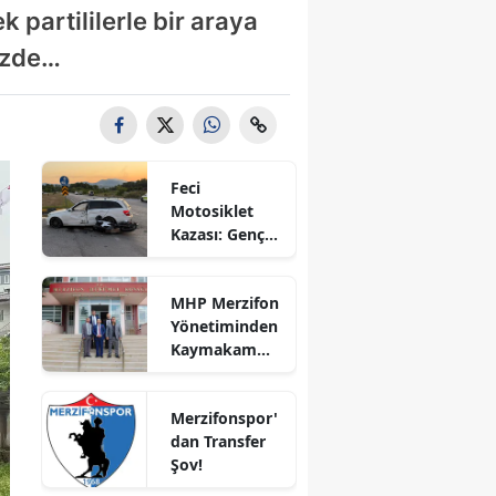
 partililerle bir araya
Bilecik
mizde…
Bingöl
Bitlis
Bolu
Feci
Burdur
Motosiklet
Kazası: Genç
Bursa
Sürücü
Hayatını
Çanakkale
MHP Merzifon
Kaybetti
Yönetiminden
Çankırı
Kaymakam
Ahmet
Çorum
Karaaslan'a
Merzifonspor'
Ziyaret
Denizli
dan Transfer
Şov!
Diyarbakır