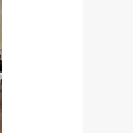
Yalova
Karabük
Kilis
Osmaniye
Düzce