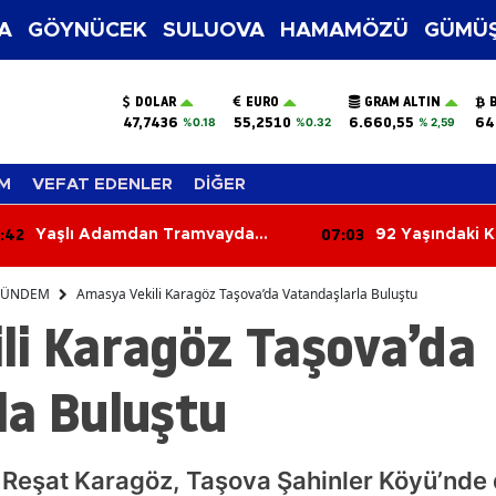
A
GÖYNÜCEK
SULUOVA
HAMAMÖZÜ
GÜMÜŞ
DOLAR
EURO
GRAM ALTIN
47,7436
55,2510
6.660,55
64
%0.18
%0.32
% 2,59
M
VEFAT EDENLER
DİĞER
:03
06:24
92 Yaşındaki Kadın Tarlada
Kontrolden Çık
Yanmış Halde Ölü Bulundu
Çarptı
ÜNDEM
Amasya Vekili Karagöz Taşova’da Vatandaşlarla Buluştu
li Karagöz Taşova’da
la Buluştu
 Reşat Karagöz, Taşova Şahinler Köyü’nde