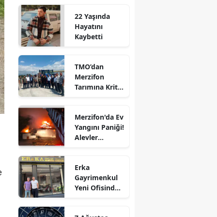
Edirne
22 Yaşında
Hayatını
Elazığ
Kaybetti
Erzincan
TMO’dan
Erzurum
Merzifon
Tarımına Kritik
Eskişehir
Ziyaret!
Gaziantep
Merzifon'da Ev
Yangını Paniği!
Giresun
Alevler
Büyümeden
Gümüşhane
Kontrol Altına
Erka
Alındı
Hakkari
e
Gayrimenkul
Yeni Ofisinde
Hatay
Hizmete
Başladı!
Isparta