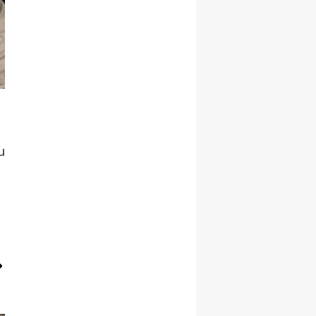
Malatya
Manisa
Kahramanmaraş
Mardin
Muğla
u
Muş
Nevşehir
Niğde
Ordu
Rize
Sakarya