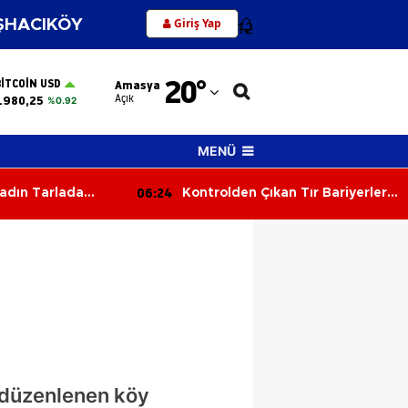
Giriş Yap
HACIKÖY
12
Adana
20
°
BITCOIN USD
Amasya
Adıyaman
Açık
.980,25
%0.92
Afyonkarahisar
MENÜ
Ağrı
05:45
an Tır Bariyerlere
Üç Araç Birbirine Girdi: 1'i Ağır 2
Amasya
Yaralı
Ankara
Antalya
Artvin
Aydın
Balıkesir
 düzenlenen köy