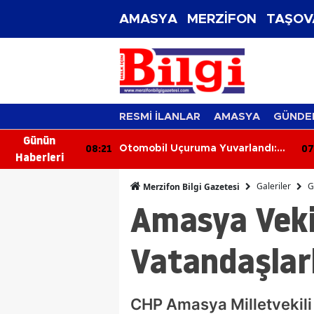
AMASYA
MERZİFON
TAŞOV
RESMİ İLANLAR
AMASYA
GÜNDE
Günün
07:42
07
Yuvarlandı:
Yaşlı Adamdan Tramvayda
Haberleri
ndı
Cinsel Taciz İddiası
Galeriler
G
Merzifon Bilgi Gazetesi
Amasya Veki
Vatandaşlar
CHP Amasya Milletvekili