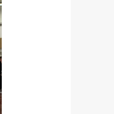
Samsun
Siirt
Sinop
Sivas
Tekirdağ
Tokat
Trabzon
Tunceli
Şanlıurfa
Uşak
Van