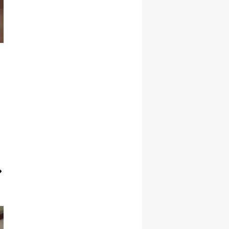
Yozgat
Zonguldak
Aksaray
Bayburt
Karaman
Kırıkkale
Batman
Şırnak
Bartın
Ardahan
Iğdır