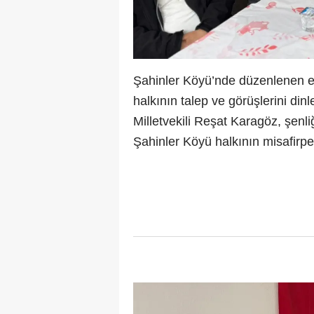
Şahinler Köyü’nde düzenlenen et
halkının talep ve görüşlerini d
Milletvekili Reşat Karagöz, şen
Şahinler Köyü halkının misafirper