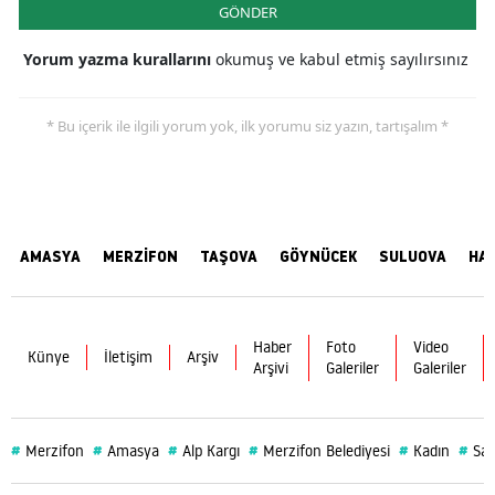
GÖNDER
Yorum yazma kurallarını
okumuş ve kabul etmiş sayılırsınız
* Bu içerik ile ilgili yorum yok, ilk yorumu siz yazın, tartışalım *
AMASYA
MERZİFON
TAŞOVA
GÖYNÜCEK
SULUOVA
HA
Haber
Foto
Video
Künye
İletişim
Arşiv
Arşivi
Galeriler
Galeriler
#
#
#
#
#
#
Merzifon
Amasya
Alp Kargı
Merzifon Belediyesi
Kadın
Sağ