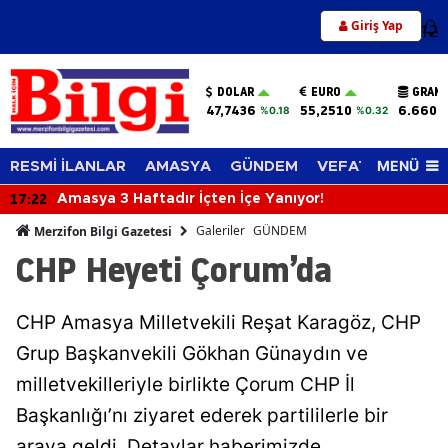
Giriş Yap
12
DOLAR
EURO
GRAM 
47,7436
55,2510
6.660,
%0.18
%0.32
MENÜ
RESMİ İLANLAR
AMASYA
GÜNDEM
VEFAT EDENLER
17:22
Amasya 3 Haftadır İçten İçe Yanıyor!
Galeriler
GÜNDEM
Merzifon Bilgi Gazetesi
CHP Heyeti Çorum’da
CHP Amasya Milletvekili Reşat Karagöz, CHP
Grup Başkanvekili Gökhan Günaydın ve
milletvekilleriyle birlikte Çorum CHP İl
Başkanlığı’nı ziyaret ederek partililerle bir
araya geldi. Detaylar haberimizde…