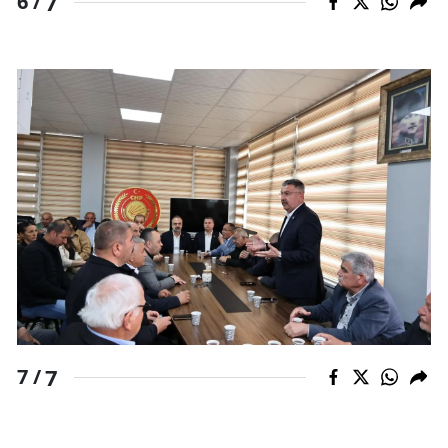
7
6 /
7
7 /