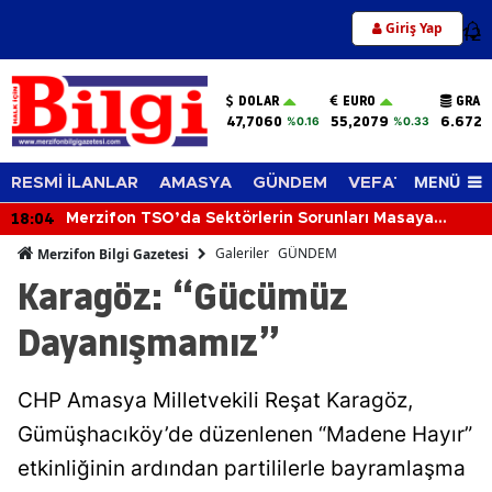
Giriş Yap
12
DOLAR
EURO
GRAM
47,7060
55,2079
6.672,
%0.16
%0.33
MENÜ
RESMİ İLANLAR
AMASYA
GÜNDEM
VEFAT EDENLER
17:25
runları Masaya
Prof. Dr. Kavas: "1101 Merzifon
Anadolu’nun tapusudur"
Galeriler
GÜNDEM
Merzifon Bilgi Gazetesi
Karagöz: “Gücümüz
Dayanışmamız”
CHP Amasya Milletvekili Reşat Karagöz,
Gümüşhacıköy’de düzenlenen “Madene Hayır”
etkinliğinin ardından partililerle bayramlaşma