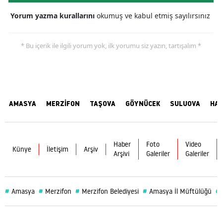
Yorum yazma kurallarını
okumuş ve kabul etmiş sayılırsınız
* Bu içerik ile ilgili yorum yok, ilk yorumu siz yazın, tartışalım *
AMASYA
MERZİFON
TAŞOVA
GÖYNÜCEK
SULUOVA
HA
Haber
Foto
Video
Künye
İletişim
Arşiv
Arşivi
Galeriler
Galeriler
#
#
#
#
#
Amasya
Merzifon
Merzifon Belediyesi
Amasya İl Müftülüğü