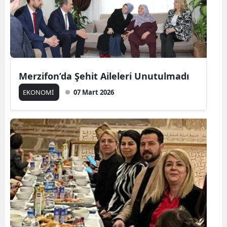
Merzifon’da Şehit Aileleri Unutulmadı
EKONOMİ
07 Mart 2026