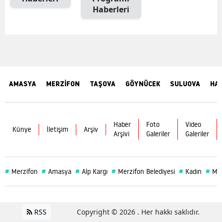
Haberleri
AMASYA
MERZİFON
TAŞOVA
GÖYNÜCEK
SULUOVA
HA
Haber
Foto
Video
Künye
İletişim
Arşiv
Arşivi
Galeriler
Galeriler
#
#
#
#
#
#
Merzifon
Amasya
Alp Kargı
Merzifon Belediyesi
Kadın
Mer
RSS
Copyright © 2026 . Her hakkı saklıdır.