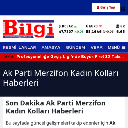
Giriş Yap
12
DOLAR
EURO
GRA
47,7207
55,1646
6.651
%0.01
%-0.05
MENÜ
RESMİ İLANLAR
AMASYA
GÜNDEM
VEFAT EDENLER
16:16
Profesyonelliğe Geçiş Ligi’nde Büyük Fire! 32 Takım
Katılmayacak
Ak Parti Merzifon Kadın Kolları
Haberleri
Son Dakika Ak Parti Merzifon
Kadın Kolları Haberleri
Bu sayfada güncel gelişmeleri takip edenler için
Ak