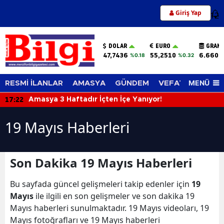
Giriş Yap
12
DOLAR
EURO
GRAM 
47,7436
55,2510
6.660,
%0.18
%0.32
MENÜ
RESMİ İLANLAR
AMASYA
GÜNDEM
VEFAT EDENLER
17:22
Amasya 3 Haftadır İçten İçe Yanıyor!
19 Mayıs Haberleri
Son Dakika 19 Mayıs Haberleri
Bu sayfada güncel gelişmeleri takip edenler için
19
Mayıs
ile ilgili en son gelişmeler ve son dakika 19
Mayıs haberleri sunulmaktadır. 19 Mayıs videoları, 19
Mayıs fotoğrafları ve 19 Mayıs haberleri