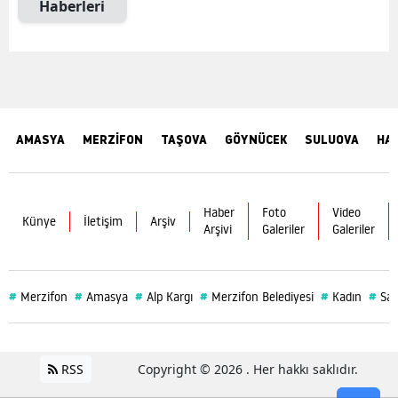
Haberleri
AMASYA
MERZİFON
TAŞOVA
GÖYNÜCEK
SULUOVA
HA
Haber
Foto
Video
Künye
İletişim
Arşiv
Arşivi
Galeriler
Galeriler
#
#
#
#
#
#
Merzifon
Amasya
Alp Kargı
Merzifon Belediyesi
Kadın
Sağ
RSS
Copyright © 2026 . Her hakkı saklıdır.