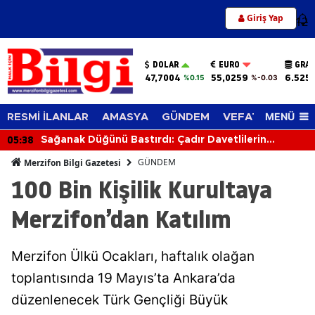
Giriş Yap
12
DOLAR
EURO
GRAM
47,7004
55,0259
6.525
%0.15
%-0.03
MENÜ
RESMİ İLANLAR
AMASYA
GÜNDEM
VEFAT EDENLER
05:38
Sağanak Düğünü Bastırdı: Çadır Davetlilerin
Üzerine Çöktü
GÜNDEM
Merzifon Bilgi Gazetesi
100 Bin Kişilik Kurultaya
Merzifon’dan Katılım
Merzifon Ülkü Ocakları, haftalık olağan
toplantısında 19 Mayıs’ta Ankara’da
düzenlenecek Türk Gençliği Büyük