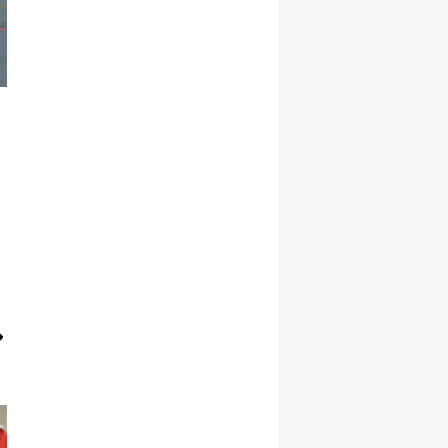
Samsun
Siirt
Sinop
Sivas
Tekirdağ
Tokat
Trabzon
Tunceli
Şanlıurfa
Uşak
Van