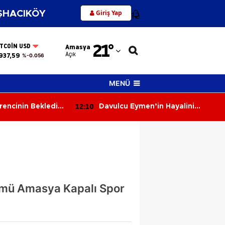
Giriş Yap
HACIKÖY
12
Adana
21
°
ITCOIN USD
Amasya
Adıyaman
Açık
937,59
%-0.056
Afyonkarahisar
MENÜ
Ağrı
11:31
in Hayalini
9 Ağustos 2026 Günlük Burç
Amasya
Yorumları: Bugün Gökyüzü Kimi
Aşkla, Kimi Parayla Sınayacak?
Ankara
Antalya
Artvin
nümü Amasya Kapalı Spor
Aydın
Balıkesir