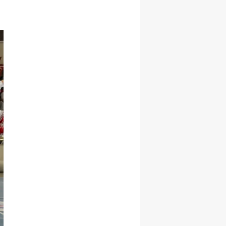
Malatya
Manisa
Kahramanmaraş
Mardin
Muğla
Muş
Nevşehir
Niğde
Ordu
Rize
Sakarya