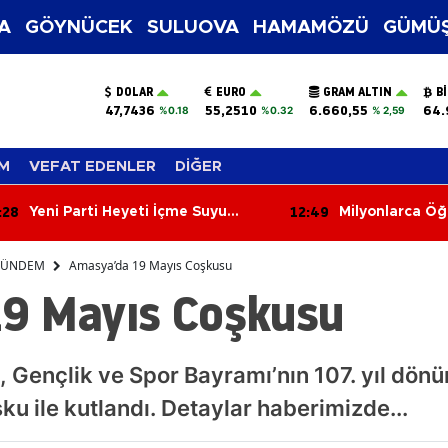
A
GÖYNÜCEK
SULUOVA
HAMAMÖZÜ
GÜMÜŞ
DOLAR
EURO
GRAM ALTIN
B
47,7436
55,2510
6.660,55
64.
%0.18
%0.32
% 2,59
M
VEFAT EDENLER
DİĞER
:49
12:10
Milyonlarca Öğrencinin Beklediği
Davulcu Eymen’
Af Çıktı!
Gerçekleştirdi!
ÜNDEM
Amasya’da 19 Mayıs Coşkusu
9 Mayıs Coşkusu
, Gençlik ve Spor Bayramı’nın 107. yıl dö
u ile kutlandı. Detaylar haberimizde...