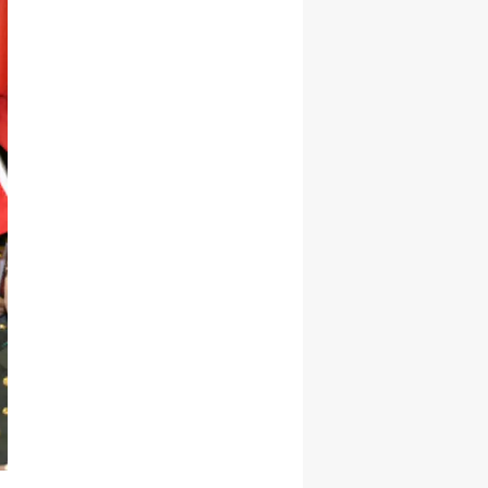
Yozgat
Zonguldak
Aksaray
Bayburt
Karaman
Kırıkkale
Batman
Şırnak
Bartın
Ardahan
Iğdır