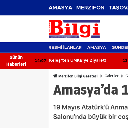
AMASYA
MERZİFON
TAŞOV
RESMİ İLANLAR
AMASYA
GÜNDE
Günün
13:28
12
 Ziyaret!
Yeni Parti Heyeti İçme Suyu
Haberleri
Projesini İnceledi!
Galeriler
G
Merzifon Bilgi Gazetesi
Amasya’da 1
19 Mayıs Atatürk’ü Anma
Salonu’nda büyük bir coşk