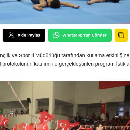
X'de Paylaş
Whatsapp'tan Gönder
lik ve Spor İl Müdürlüğü tarafından kutlama etkinliğine
rotokolünün katılımı ile gerçekleştirilen program İstikla