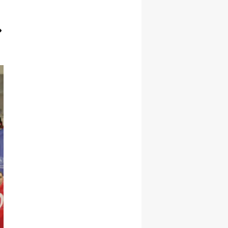
Yalova
Karabük
Kilis
Osmaniye
Düzce