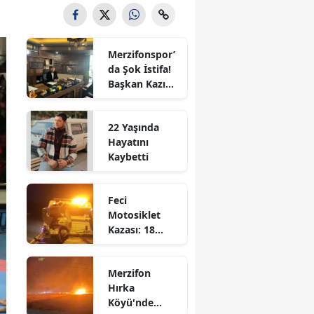
Bilecik
Bingöl
Merzifonspor’
da Şok İstifa!
Bitlis
Başkan Kazım
Gül Görevi
Bolu
Bıraktı
22 Yaşında
Burdur
Hayatını
Kaybetti
Bursa
Çanakkale
Feci
Motosiklet
Çankırı
Kazası: 18
Yaşındaki
Çorum
Genç Hayatını
Merzifon
Kaybetti
Denizli
Hırka
Köyü'nde
Diyarbakır