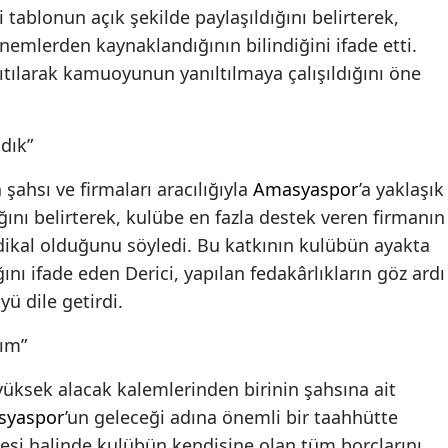
tablonun açık şekilde paylaşıldığını belirterek,
emlerden kaynaklandığının bilindiğini ifade etti.
tılarak kamuoyunun yanıltılmaya çalışıldığını öne
dık”
 şahsı ve firmaları aracılığıyla
Amasyaspor
’a yaklaşık
ğını belirterek, kulübe en fazla destek veren firmanın
dikal olduğunu söyledi. Bu katkının kulübün ayakta
nı ifade eden Derici, yapılan fedakârlıkların göz ardı
 dile getirdi.
rım”
yüksek alacak kalemlerinden birinin şahsına ait
syaspor
’un geleceği adına önemli bir taahhütte
esi halinde kulübün kendisine olan tüm borçlarını