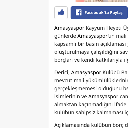
Facebook'ta Paylaş
Amasyaspor
Kayyum Heyeti Üy
günlerde
Amasyaspor
’un mali
kapsamlı bir basın açıklaması 
oluşturulmaya çalışıldığını s
borçları ve kendi katkılarıyla 
Derici,
Amasyaspor
Kulübü Baş
mevcut mali yükümlülüklerinin
gerçekleşmemesi olduğunu beli
isimlerinin ve
Amasyaspor
cam
almaktan kaçınmadığını ifade e
kulübün sahipsiz kalmaması içi
Açıklamasında kulübün borç d