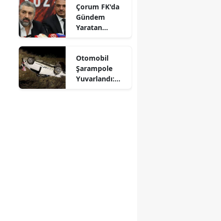
Çorum FK'da
Mersin
Gündem
Yaratan
İstanbul
Açıklamalar
İzmir
Otomobil
Şarampole
Kars
Yuvarlandı:
Sürücü
Kastamonu
Yaralandı
Kayseri
Kırklareli
Kırşehir
Kocaeli
Konya
Kütahya