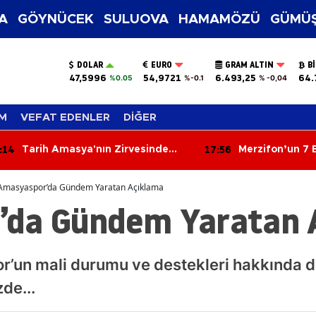
A
GÖYNÜCEK
SULUOVA
HAMAMÖZÜ
GÜMÜŞ
DOLAR
EURO
GRAM ALTIN
B
47,5996
54,9721
6.493,25
64.
%0.05
%-0.1
% -0,04
M
VEFAT EDENLER
DİĞER
:14
17:56
Tarih Amasya'nın Zirvesinde
Merzifon’un 7 B
Yazıldı
Ortaya Çıktı!
Amasyaspor’da Gündem Yaratan Açıklama
’da Gündem Yaratan 
r’un mali durumu ve destekleri hakkında d
de...