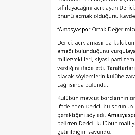
sıfırlayacağını açıklayan Deric
önünü açmak olduğunu kaydet
“
Amasyaspor
Ortak Değerimizd
Derici, açıklamasında kulübün
emeği bulunduğunu vurgulay
milletvekilleri, siyasi parti t
verdiğini ifade etti. Taraftarl
olacak söylemlerin kulübe zarar
çağrısında bulundu.
Kulübün mevcut borçlarının ö
ifade eden Derici, bu sorunu
gerektiğini söyledi.
Amasyasp
belirten Derici, kulübün mali 
getirildiğini savundu.