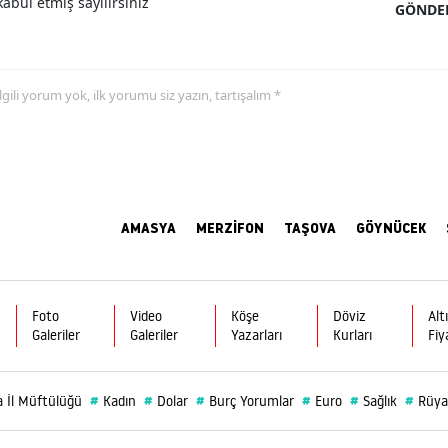
abul etmiş sayılırsınız
GÖNDE
 ilgili yorum yok, ilk yorumu siz yazın, tartışalım *
AMASYA
MERZİFON
TAŞOVA
GÖYNÜCEK
Foto
Video
Köşe
Döviz
Alt
Galeriler
Galeriler
Yazarları
Kurları
Fiy
#
#
#
#
#
#
 İl Müftülüğü
Kadın
Dolar
Burç Yorumlar
Euro
Sağlık
Rüya