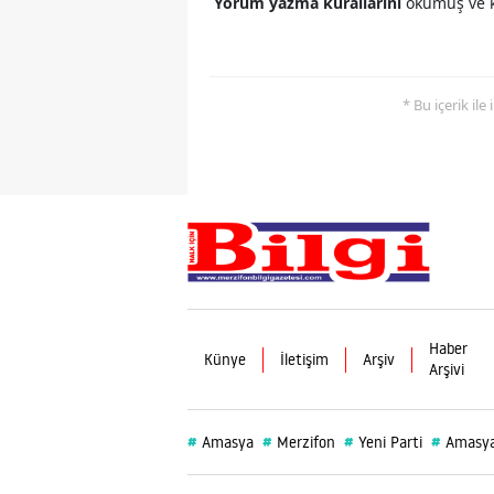
Yorum yazma kurallarını
okumuş ve k
* Bu içerik ile
Haber
Künye
İletişim
Arşiv
Arşivi
#
#
#
#
Amasya
Merzifon
Yeni Parti
Amasya