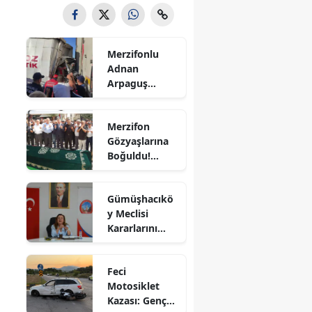
Bilecik
Bingöl
Merzifonlu
Adnan
Bitlis
Arpaguş
Çorum'da Feci
Bolu
Kazada
Merzifon
Hayatını
Burdur
Gözyaşlarına
Kaybetti
Boğuldu!
Bursa
Sercan
Nevcanoğlu
Çanakkale
Gümüşhacıkö
Son
y Meclisi
Yolculuğuna
Çankırı
Kararlarını
Uğurlandı
Aldı
Çorum
Feci
Denizli
Motosiklet
Kazası: Genç
Diyarbakır