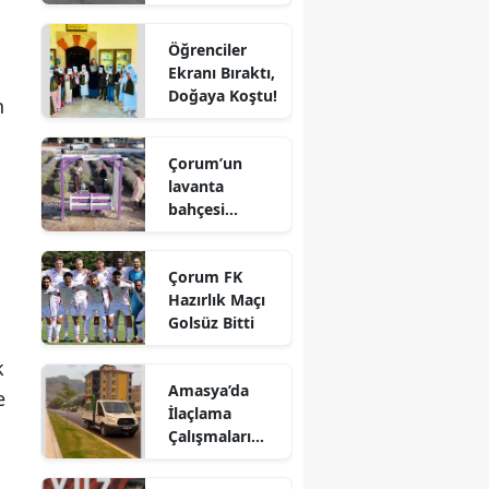
Sürücü
Edirne
Hayatını
Öğrenciler
Kaybetti
Elazığ
Ekranı Bıraktı,
Doğaya Koştu!
n
Erzincan
Erzurum
Çorum’un
lavanta
Eskişehir
bahçesi
vatandaşların
Gaziantep
gözdesi oldu
Çorum FK
Giresun
Hazırlık Maçı
Golsüz Bitti
Gümüşhane
k
Hakkari
Amasya’da
e
İlaçlama
Hatay
Çalışmaları
Aralıksız
Isparta
Sürüyor