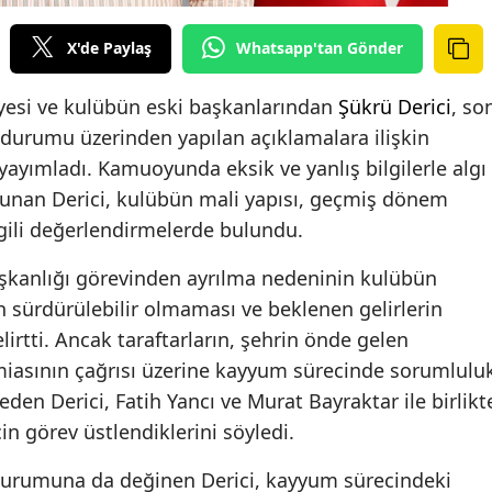
X'de Paylaş
Whatsapp'tan Gönder
esi ve kulübün eski başkanlarından
Şükrü Derici
, so
 durumu üzerinden yapılan açıklamalara ilişkin
yayımladı. Kamuoyunda eksik ve yanlış bilgilerle algı
avunan Derici, kulübün mali yapısı, geçmiş dönem
ilgili değerlendirmelerde bulundu.
kanlığı görevinden ayrılma nedeninin kulübün
 sürdürülebilir olmaması ve beklenen gelirlerin
rtti. Ancak taraftarların, şehrin önde gelen
iasının çağrısı üzerine kayyum sürecinde sorumlulu
den Derici, Fatih Yancı ve Murat Bayraktar ile birlikt
n görev üstlendiklerini söyledi.
urumuna da değinen Derici, kayyum sürecindeki