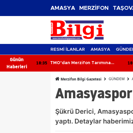
AMASYA
MERZİFON
TAŞOV
RESMİ İLANLAR
AMASYA
GÜNDE
Günün
18:35
18
nı Ağırladı
TMO’dan Merzifon Tarımına
Haberleri
Kritik Ziyaret!
GÜNDEM
Merzifon Bilgi Gazetesi
Amasyaspor
Şükrü Derici, Amasyaspo
yaptı. Detaylar haberimiz