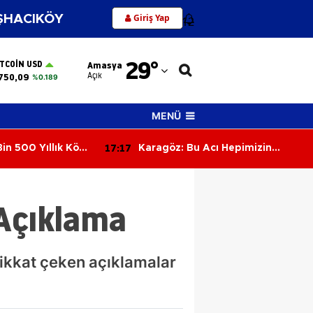
Giriş Yap
HACIKÖY
12
Adana
29
°
ITCOIN USD
Amasya
Adıyaman
Açık
750,09
%0.189
Afyonkarahisar
MENÜ
Ağrı
17:17
in 500 Yıllık Köyü
Karagöz: Bu Acı Hepimizin
Amasya
Sorumluluğu
Ankara
Açıklama
Antalya
Artvin
ikkat çeken açıklamalar
Aydın
Balıkesir