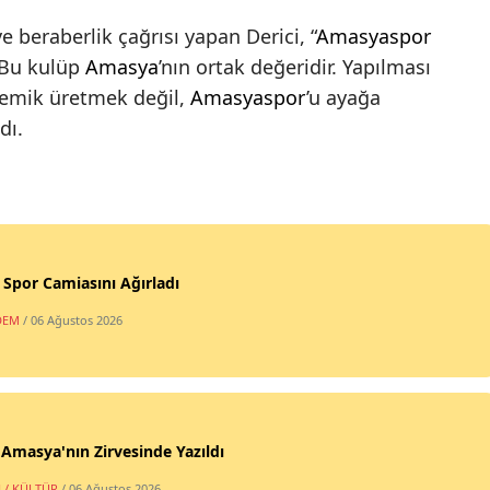
 beraberlik çağrısı yapan Derici, “
Amasyaspor
. Bu kulüp
Amasya
’nın ortak değeridir. Yapılması
emik üretmek değil,
Amasyaspor
’u ayağa
dı.
, Spor Camiasını Ağırladı
DEM
/ 06 Ağustos 2026
 Amasya'nın Zirvesinde Yazıldı
 / KÜLTÜR
/ 06 Ağustos 2026