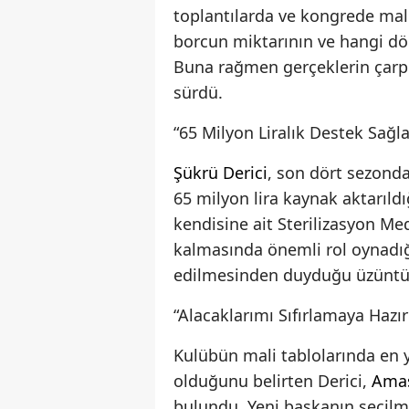
toplantılarda ve kongrede mali 
borcun miktarının ve hangi dön
Buna rağmen gerçeklerin çarpı
sürdü.
“65 Milyon Liralık Destek Sağla
Şükrü Derici
, son dört sezonda
65 milyon lira kaynak aktarıldı
kendisine ait Sterilizasyon Me
kalmasında önemli rol oynadığı
edilmesinden duyduğu üzüntüyü
“Alacaklarımı Sıfırlamaya Hazı
Kulübün mali tablolarında en 
olduğunu belirten Derici,
Ama
bulundu. Yeni başkanın seçilm