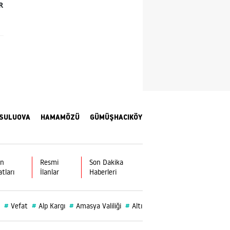
R
Yalova
Karabük
Kilis
Osmaniye
Düzce
SULUOVA
HAMAMÖZÜ
GÜMÜŞHACIKÖY
ın
Resmi
Son Dakika
atları
İlanlar
Haberleri
#
#
#
#
#
Vefat
Alp Kargı
Amasya Valiliği
Altın
Burç