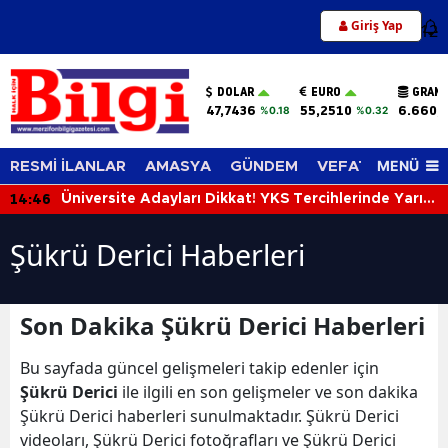
Giriş Yap
12
DOLAR
EURO
GRAM 
47,7436
55,2510
6.660,
%0.18
%0.32
MENÜ
RESMİ İLANLAR
AMASYA
GÜNDEM
VEFAT EDENLER
14:46
Üniversite Adayları Dikkat! YKS Tercihlerinde Yarın
Son Gün
Şükrü Derici Haberleri
Son Dakika Şükrü Derici Haberleri
Bu sayfada güncel gelişmeleri takip edenler için
Şükrü Derici
ile ilgili en son gelişmeler ve son dakika
Şükrü Derici haberleri sunulmaktadır. Şükrü Derici
videoları, Şükrü Derici fotoğrafları ve Şükrü Derici