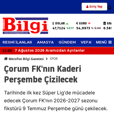
Giriş Yap
12
DOLAR
EURO
GRAM
47,7124
54,9973
6.589
%0.17
%-0.04
MENÜ
RESMİ İLANLAR
AMASYA
GÜNDEM
VEFAT EDENLER
11:00
7 Ağustos 2026 Aramızdan Ayrılanlar
SPOR
Merzifon Bilgi Gazetesi
Çorum FK'nın Kaderi
Perşembe Çizilecek
Tarihinde ilk kez Süper Lig'de mücadele
edecek Çorum FK'nın 2026-2027 sezonu
fikstürü 9 Temmuz Perşembe günü çekilecek.