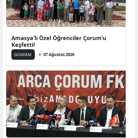
Amasya’lı Özel Öğrenciler Çorum’u
Keşfetti!
GÜNDEM
07 Ağustos 2026