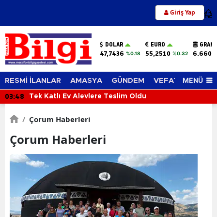
Giriş Yap
12
DOLAR
EURO
GRAM 
47,7436
55,2510
6.660,
%0.18
%0.32
MENÜ
RESMİ İLANLAR
AMASYA
GÜNDEM
VEFAT EDENLER
03:09
12 Yaşındaki Çocuk Kalp Krizine Yenik Düşt
/
Çorum Haberleri
Çorum Haberleri