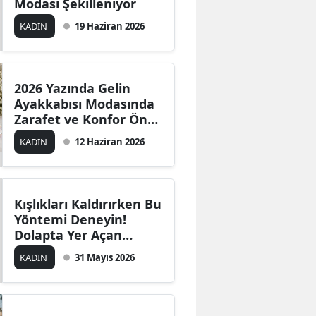
Modası Şekilleniyor
Edirne
KADIN
19 Haziran 2026
Elazığ
Erzincan
2026 Yazında Gelin
Ayakkabısı Modasında
Erzurum
Zarafet ve Konfor Ön
Planda
Eskişehir
KADIN
12 Haziran 2026
Gaziantep
Giresun
Kışlıkları Kaldırırken Bu
Yöntemi Deneyin!
Gümüşhane
Dolapta Yer Açan
Pratik Çözüm
Hakkari
KADIN
31 Mayıs 2026
Hatay
Isparta