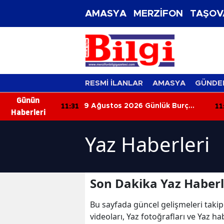
AMASYA
MERZİFON
TAŞOV
RESMİ İLANLAR
AMASYA
GÜNDE
Günün
11:31
11
ayalini
9 Ağustos 2026 Günlük Burç
Haberleri
Yorumları: Bugün Gökyüzü Kimi
Aşkla, Kimi Parayla Sınayacak?
Yaz Haberleri
Son Dakika Yaz Haberl
Bu sayfada güncel gelişmeleri takip
videoları, Yaz fotoğrafları ve Yaz ha