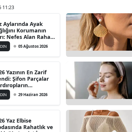
6 11:23
z Aylarında Ayak
ğlığını Korumanın
rrı: Nefes Alan Rahat
akkabılar Kadınlar
ADIN
05 Ağustos 2026
in Neden Bu Kadar
emli?
26 Yazının En Zarif
endi: Şifon Parçalar
rdıropların
zgeçilmezi Oluyor
ADIN
29 Haziran 2026
26 Yaz Elbise
dasında Rahatlık ve