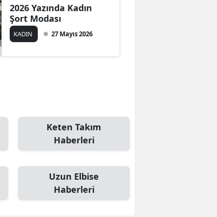
2026 Yazında Kadın
Mersin
Şort Modası
İstanbul
KADIN
27 Mayıs 2026
İzmir
Kars
Kastamonu
Kayseri
Keten Takım
Kırklareli
Haberleri
Kırşehir
Kocaeli
Uzun Elbise
Haberleri
Konya
Kütahya