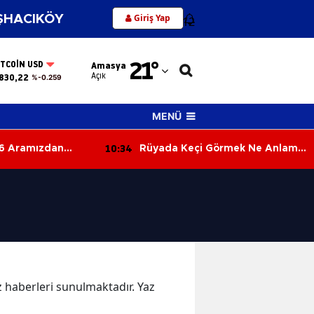
Giriş Yap
HACIKÖY
12
Adana
21
°
ITCOIN USD
Amasya
Adıyaman
Açık
830,22
%-0.259
Afyonkarahisar
MENÜ
Ağrı
10:34
6 Aramızdan
Rüyada Keçi Görmek Ne Anlama
Amasya
Geliyor? İşte Keçi Görmenin
Şaşırtıcı Rüya Tabiri
Ankara
Antalya
Artvin
Aydın
az haberleri sunulmaktadır. Yaz
Balıkesir