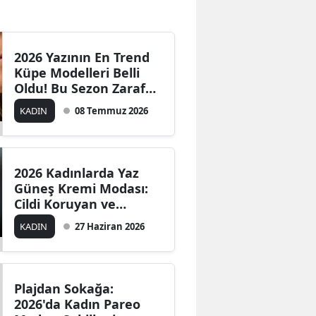
Bilecik
Bingöl
2026 Yazının En Trend
Küpe Modelleri Belli
Bitlis
Oldu! Bu Sezon Zarafet
ve Cesaret Bir Arada
Bolu
KADIN
08 Temmuz 2026
Burdur
Bursa
2026 Kadınlarda Yaz
Güneş Kremi Modası:
Çanakkale
Cildi Koruyan ve
Işıldatan Yeni Nesil
Çankırı
KADIN
27 Haziran 2026
Ürünler Trend Oldu
Çorum
Denizli
Plajdan Sokağa:
2026'da Kadın Pareo
Diyarbakır