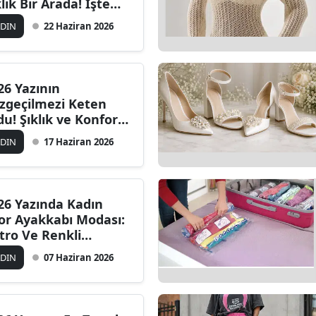
klık Bir Arada! İşte
zonun En Trend
ADIN
22 Haziran 2026
delleri
26 Yazının
zgeçilmezi Keten
du! Şıklık ve Konfor
r Arada
ADIN
17 Haziran 2026
26 Yazında Kadın
or Ayakkabı Modası:
tro Ve Renkli
deller Öne Çıkıyor
ADIN
07 Haziran 2026