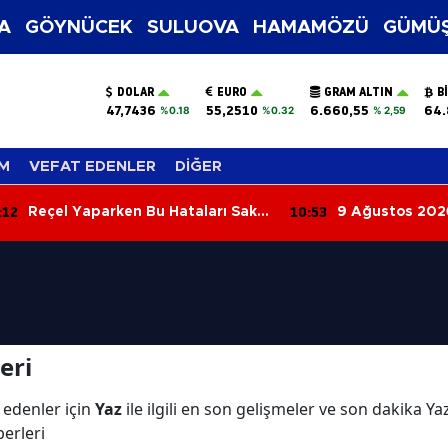
A
GÖYNÜCEK
SULUOVA
HAMAMÖZÜ
GÜMÜŞ
DOLAR
EURO
GRAM ALTIN
B
47,7436
55,2510
6.660,55
64.
%0.18
%0.32
% 2,59
M
VEFAT EDENLER
DİĞER
:12
10:53
Reçel Yaparken Bu Hataları Sakın
9 Ağustos 202
Yapmayın! Kıvamı ve Lezzeti
Ayrılanlar
Tutturmanın Püf Noktaları
eri
 edenler için
Yaz
ile ilgili en son gelişmeler ve son dakika Y
berleri