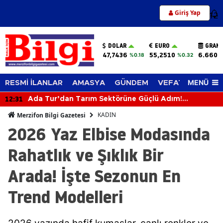
Giriş Yap
12
DOLAR
EURO
GRAM 
47,7436
55,2510
6.660,
%0.18
%0.32
MENÜ
RESMİ İLANLAR
AMASYA
GÜNDEM
VEFAT EDENLER
12:31
Ada Tur’dan Tarım Sektörüne Güçlü Adım!
Biçerdöverle Hasat Sahasına İndi
KADIN
Merzifon Bilgi Gazetesi
2026 Yaz Elbise Modasında
Rahatlık ve Şıklık Bir
Arada! İşte Sezonun En
Trend Modelleri