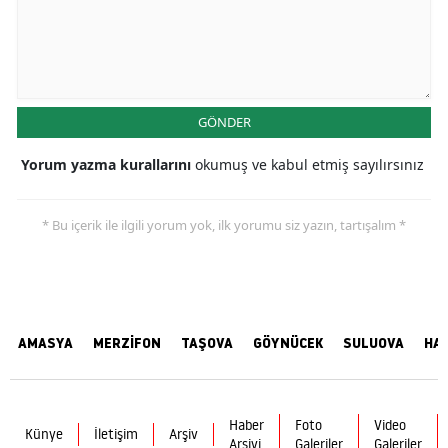
GÖNDER
Yorum yazma kurallarını
okumuş ve kabul etmiş sayılırsınız
* Bu içerik ile ilgili yorum yok, ilk yorumu siz yazın, tartışalım *
AMASYA
MERZİFON
TAŞOVA
GÖYNÜCEK
SULUOVA
HA
Haber
Foto
Video
Künye
İletişim
Arşiv
Arşivi
Galeriler
Galeriler