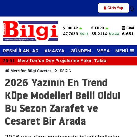
Giriş Yap
12
DOLAR
EURO
GRAM 
47,7039
55,2114
6.651,
%0.15
%0.33
MENÜ
RESMİ İLANLAR
AMASYA
GÜNDEM
VEFAT EDENLER
20:01
Merzifon’un Dev Projelerine Yakın Takip!
KADIN
Merzifon Bilgi Gazetesi
2026 Yazının En Trend
Küpe Modelleri Belli Oldu!
Bu Sezon Zarafet ve
Cesaret Bir Arada