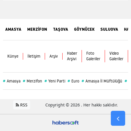
AMASYA
MERZİFON
TAŞOVA
GÖYNÜCEK
SULUOVA
HA
Haber
Foto
Video
Künye
İletişim
Arşiv
Arşivi
Galeriler
Galeriler
#
#
#
#
#
#
Amasya
Merzifon
Yeni Parti
Euro
Amasya İl Müftülüğü
S
RSS
Copyright © 2026 . Her hakkı saklıdır.