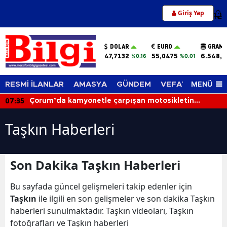
Giriş Yap
12
DOLAR
EURO
GRAM 
47,7132
55,0475
6.548,6
%0.16
%0.01
MENÜ
RESMİ İLANLAR
AMASYA
GÜNDEM
VEFAT EDENLER
07:35
Çorum’da kamyonetle çarpışan motosikletin
sürücüsü hayatını kaybetti
Taşkın Haberleri
Son Dakika Taşkın Haberleri
Bu sayfada güncel gelişmeleri takip edenler için
Taşkın
ile ilgili en son gelişmeler ve son dakika Taşkın
haberleri sunulmaktadır. Taşkın videoları, Taşkın
fotoğrafları ve Taşkın haberleri