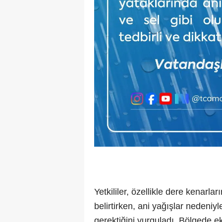
Yetkililer, özellikle dere kenarla
belirtirken, ani yağışlar nedeniy
gerektiğini vurguladı. Bölgede eki