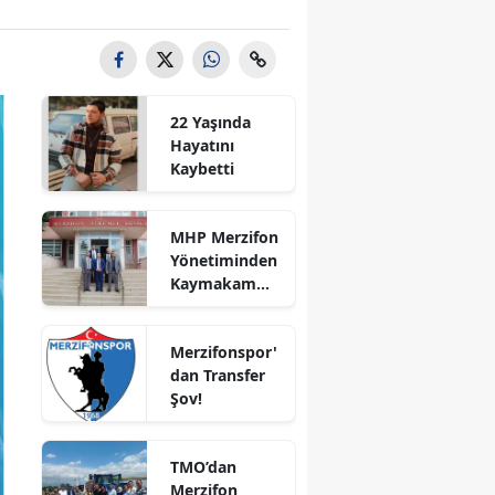
Bilecik
Bingöl
Bitlis
22 Yaşında
Hayatını
Bolu
Kaybetti
Burdur
MHP Merzifon
Bursa
Yönetiminden
Kaymakam
Çanakkale
Ahmet
Karaaslan'a
Çankırı
Merzifonspor'
Ziyaret
dan Transfer
Çorum
Şov!
Denizli
TMO’dan
Diyarbakır
Merzifon