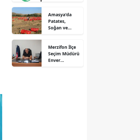
Mersin
Amasya'da
Patates,
İstanbul
Soğan ve
Cevizde İyi
İzmir
Tarım
Merzifon İlçe
Kars
Denetimi
Seçim Müdürü
Kastamonu
Enver
Demirci'ye
Kayseri
Veda! Yeni
Görev Yeri
Kırklareli
Suluova Oldu
Kırşehir
Kocaeli
Konya
Kütahya