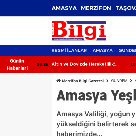
AMASYA
MERZİFON
TAŞOV
RESMİ İLANLAR
AMASYA
GÜNDE
Günün
10:36
10
ramızdan
Altın ve Dövizde Hareketlilik!
Haberleri
İşte 8 Ağustos 2026 Güncel
Fiyatları
GÜNDEM
Merzifon Bilgi Gazetesi
Amasya Yeşil
Amasya Valiliği, yoğun y
yükseldiğini belirterek s
haberimizde…