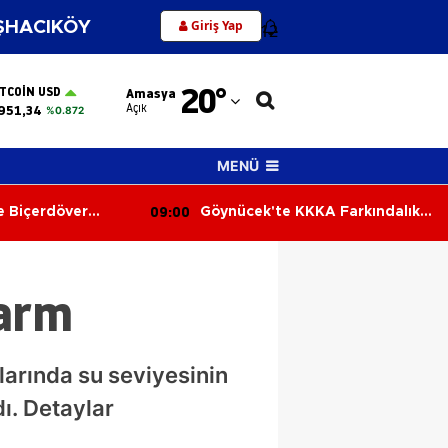
Giriş Yap
HACIKÖY
12
Adana
20
°
ITCOIN USD
Amasya
Adıyaman
Açık
951,34
%0.872
Afyonkarahisar
MENÜ
Ağrı
09:00
 Biçerdöver
Göynücek'te KKKA Farkındalık
Amasya
ılaştı
Eğitimi
Ankara
larm
Antalya
Artvin
larında su seviyesinin
Aydın
dı. Detaylar
Balıkesir