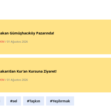
 Bakan Gümüşhacıköy Pazarında!
DEM
/ 01 Ağustos 2026
Bakan’dan Kur’an Kursuna Ziyaret!
DEM
/ 01 Ağustos 2026
i
#sel
#Taşkın
#Yeşilırmak