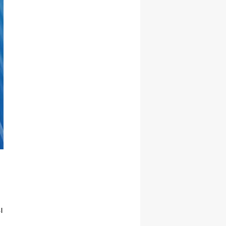
Samsun
Siirt
Sinop
Sivas
Tekirdağ
Tokat
Trabzon
Tunceli
Şanlıurfa
Uşak
ı
Van