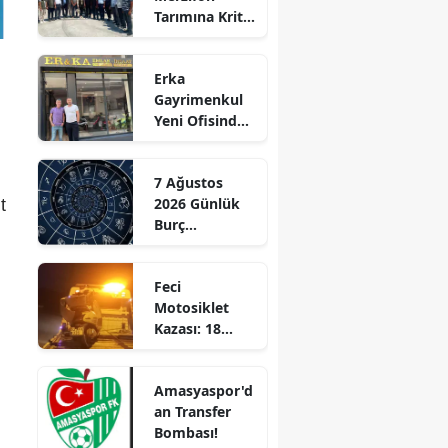
Tarımına Kritik
Edirne
Ziyaret!
Elazığ
Erka
Gayrimenkul
Erzincan
Yeni Ofisinde
Hizmete
Erzurum
Başladı!
7 Ağustos
“Gayrimenkul
Eskişehir
2026 Günlük
Almak İçin
t
Burç
Doğru Zaman”
Gaziantep
Yorumları:
Aşkta
Giresun
Feci
Sürprizler,
Motosiklet
Parada Yeni
Gümüşhane
Kazası: 18
Fırsatlar
Yaşındaki
Kapıda!
Hakkari
Genç Hayatını
Amasyaspor'd
Kaybetti
Hatay
an Transfer
Bombası!
Isparta