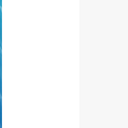
Malatya
Manisa
Kahramanmaraş
Mardin
Muğla
Muş
Nevşehir
Niğde
Ordu
Rize
Sakarya