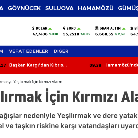
A
GÖYNÜCEK
SULUOVA
HAMAMÖZÜ
GÜMÜŞ
DOLAR
EURO
GRAM ALTIN
B
47,7436
55,2510
6.660,55
64.
%0.18
%0.32
% 2,59
M
VEFAT EDENLER
DİĞER
:17
09:38
Başkan Kargı’dan Kıbrıs
Hamamözü'nde
Gazisine Vefa
Denetimleri Sık
Amasya Yeşilırmak İçin Kırmızı Alarm
ırmak İçin Kırmızı A
ağışlar nedeniyle Yeşilırmak ve dere yatak
el ve taşkın riskine karşı vatandaşları uyar