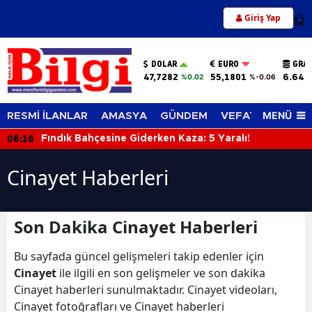
Giriş Yap
12
DOLAR
EURO
GRAM
47,7282
55,1801
6.644
%0.02
%-0.06
MENÜ
RESMİ İLANLAR
AMASYA
GÜNDEM
VEFAT EDENLER
06:16
Fındık Bahçesine Giderken Kaza: 5 Yaralı!
Cinayet Haberleri
Son Dakika Cinayet Haberleri
Bu sayfada güncel gelişmeleri takip edenler için
Cinayet
ile ilgili en son gelişmeler ve son dakika
Cinayet haberleri sunulmaktadır. Cinayet videoları,
Cinayet fotoğrafları ve Cinayet haberleri