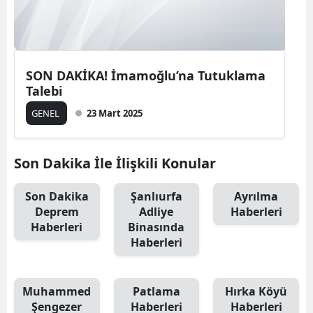
SON DAKİKA! İmamoğlu’na Tutuklama
Talebi
GENEL
23 Mart 2025
Son Dakika İle İlişkili Konular
Son Dakika
Şanlıurfa
Ayrılma
Deprem
Adliye
Haberleri
Haberleri
Binasında
Haberleri
Muhammed
Patlama
Hırka Köyü
Şengezer
Haberleri
Haberleri