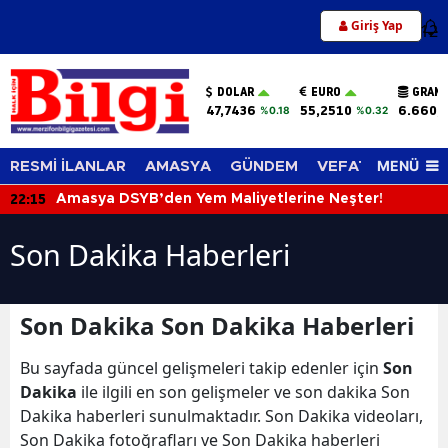
Giriş Yap
12
DOLAR
EURO
GRAM 
47,7436
55,2510
6.660,
%0.18
%0.32
MENÜ
RESMİ İLANLAR
AMASYA
GÜNDEM
VEFAT EDENLER
22:15
Amasya DSYB’den Yem Maliyetlerine Neşter!
Son Dakika Haberleri
Son Dakika Son Dakika Haberleri
Bu sayfada güncel gelişmeleri takip edenler için
Son
Dakika
ile ilgili en son gelişmeler ve son dakika Son
Dakika haberleri sunulmaktadır. Son Dakika videoları,
Son Dakika fotoğrafları ve Son Dakika haberleri