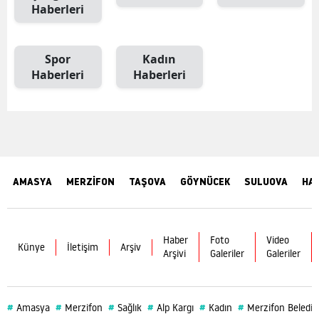
Haberleri
Spor
Kadın
Haberleri
Haberleri
AMASYA
MERZİFON
TAŞOVA
GÖYNÜCEK
SULUOVA
HA
Haber
Foto
Video
Künye
İletişim
Arşiv
Arşivi
Galeriler
Galeriler
#
#
#
#
#
#
Amasya
Merzifon
Sağlık
Alp Kargı
Kadın
Merzifon Belediy