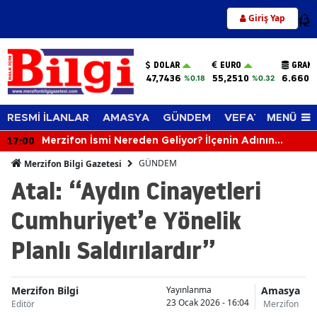
Giriş Yap
12
DOLAR
EURO
GRAM 
47,7436
55,2510
6.660,
%0.18
%0.32
MENÜ
RESMİ İLANLAR
AMASYA
GÜNDEM
VEFAT EDENLER
17:00
Merzifon İsmi Nereden Geliyor? İlçenin Adının
Yüzyıllara Uzanan Hikâyesi Şaşırtıyor
GÜNDEM
Merzifon Bilgi Gazetesi
Atal: “Aydın Cinayetleri
Cumhuriyet’e Yönelik
Planlı Saldırılardır”
Merzifon Bilgi
Amasya
Yayınlanma
23 Ocak 2026 - 16:04
Editör
Merzifon