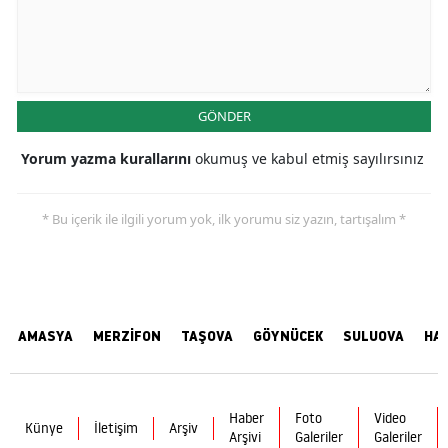
GÖNDER
Yorum yazma kurallarını
okumuş ve kabul etmiş sayılırsınız
* Bu içerik ile ilgili yorum yok, ilk yorumu siz yazın, tartışalım *
AMASYA
MERZİFON
TAŞOVA
GÖYNÜCEK
SULUOVA
HA
Haber
Foto
Video
Künye
İletişim
Arşiv
Arşivi
Galeriler
Galeriler