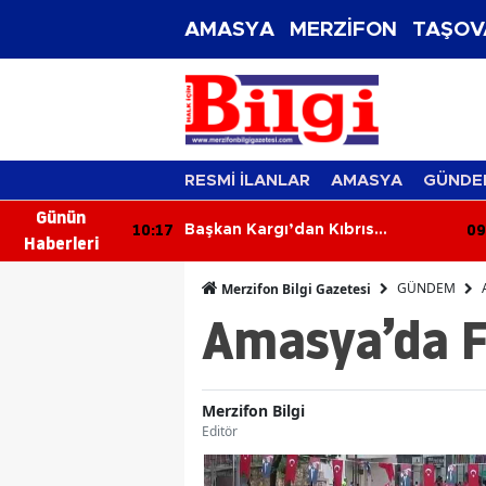
AMASYA
MERZİFON
TAŞOV
RESMİ İLANLAR
AMASYA
GÜNDE
Günün
09:38
n Kıbrıs
Hamamözü'nde Biçerdöver
Haberleri
Denetimleri Sıkılaştı
GÜNDEM
Merzifon Bilgi Gazetesi
Amasya’da F
Merzifon Bilgi
Editör