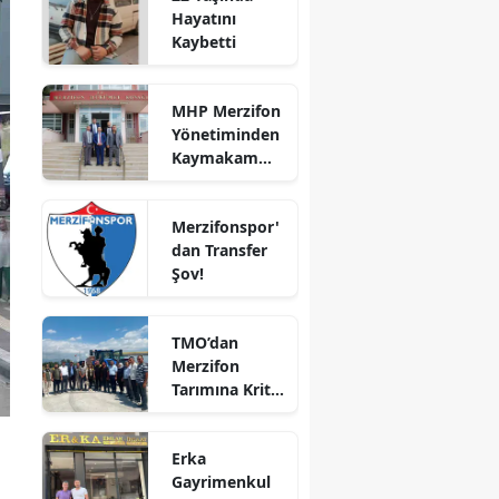
Hayatını
Bilecik
Kaybetti
Bingöl
MHP Merzifon
Bitlis
Yönetiminden
Kaymakam
Bolu
Ahmet
Karaaslan'a
Burdur
Merzifonspor'
Ziyaret
dan Transfer
Bursa
Şov!
Çanakkale
TMO’dan
Çankırı
Merzifon
Tarımına Kritik
Çorum
Ziyaret!
Denizli
Erka
Diyarbakır
Gayrimenkul