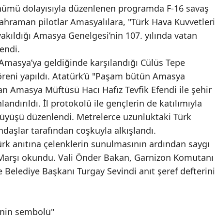
nümü dolayısıyla düzenlenen programda F-16 savaş
Kahraman pilotlar Amasyalılara, "Türk Hava Kuvvetleri
yakıldığı Amasya Genelgesi’nin 107. yılında vatan
lendi.
 Amasya’ya geldiğinde karşılandığı Cülüs Tepe
öreni yapıldı. Atatürk’ü "Paşam bütün Amasya
an Amasya Müftüsü Hacı Hafız Tevfik Efendi ile şehir
ndırıldı. İl protokolü ile gençlerin de katılımıyla
rüyüşü düzenlendi. Metrelerce uzunluktaki Türk
ndaşlar tarafından coşkuyla alkışlandı.
rk anıtına çelenklerin sunulmasının ardından saygı
 Marşı okundu. Vali Önder Bakan, Garnizon Komutanı
Belediye Başkanı Turgay Sevindi anıt şeref defterini
inin sembolü"