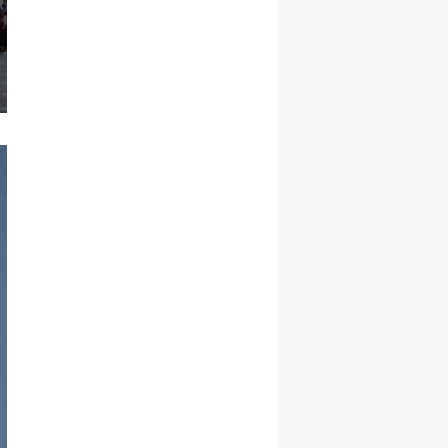
Yalova
Karabük
Kilis
Osmaniye
Düzce