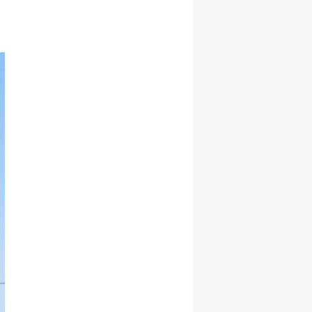
Malatya
Manisa
Kahramanmaraş
Mardin
Muğla
Muş
Nevşehir
Niğde
Ordu
Rize
Sakarya