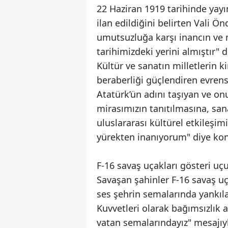
22 Haziran 1919 tarihinde ya
ilan edildiğini belirten Vali 
umutsuzluğa karşı inancın ve m
tarihimizdeki yerini almıştır" 
Kültür ve sanatın milletlerin 
beraberliği güçlendiren evren
Atatürk’ün adını taşıyan ve onu
mirasımızın tanıtılmasına, san
uluslararası kültürel etkileşim
yürekten inanıyorum" diye ko
F-16 savaş uçakları gösteri uç
Savaşan şahinler F-16 savaş uç
ses şehrin semalarında yankıl
Kuvvetleri olarak bağımsızlık 
vatan semalarındayız" mesajıyl