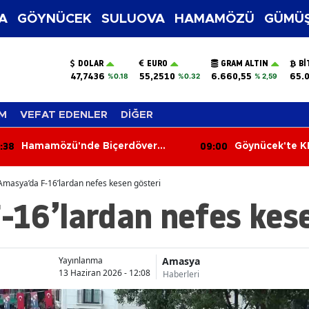
A
GÖYNÜCEK
SULUOVA
HAMAMÖZÜ
GÜMÜŞ
DOLAR
EURO
GRAM ALTIN
BI
47,7436
55,2510
6.660,55
65.
%0.18
%0.32
% 2,59
M
VEFAT EDENLER
DİĞER
09:00
08:21
Göynücek'te KKKA Farkındalık
Otomobil U
Eğitimi
Sürücü Ağır
Amasya’da F-16’lardan nefes kesen gösteri
-16’lardan nefes kese
Amasya
Yayınlanma
13 Haziran 2026 - 12:08
Haberleri