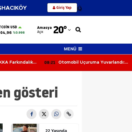
Giriş Yap
HACIKÖY
12
Adana
20
°
TCOIN USD
Amasya
Adıyaman
Açık
004,96
%0.998
Afyonkarahisar
MENÜ
Ağrı
07:42
çuruma Yuvarlandı:
Yaşlı Adamdan Tramvayda
Amasya
 Yaralandı
Cinsel Taciz İddiası
Ankara
n gösteri
Antalya
Artvin
Aydın
Balıkesir
22 Yaşında