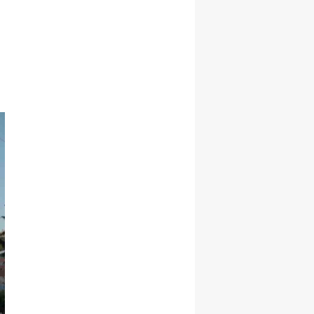
Yozgat
Zonguldak
Aksaray
Bayburt
Karaman
Kırıkkale
Batman
Şırnak
Bartın
Ardahan
Iğdır