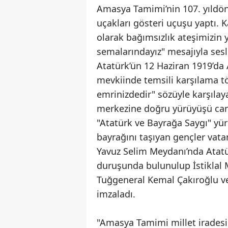
Amasya Tamimi’nin 107. yıldö
uçakları gösteri uçuşu yaptı. 
olarak bağımsızlık ateşimizin 
semalarındayız" mesajıyla ses
Atatürk’ün 12 Haziran 1919’da
mevkiinde temsili karşılama t
emrinizdedir" sözüyle karşılay
merkezine doğru yürüyüşü canla
"Atatürk ve Bayrağa Saygı" yü
bayrağını taşıyan gençler vata
Yavuz Selim Meydanı’nda Atatü
duruşunda bulunulup İstiklal
Tuğgeneral Kemal Çakıroğlu ve 
imzaladı.
"Amasya Tamimi millet irades