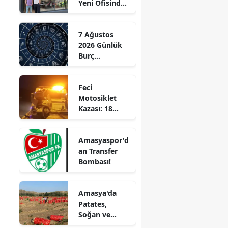
Yeni Ofisinde
Edirne
Hizmete
Başladı!
Elazığ
7 Ağustos
“Gayrimenkul
2026 Günlük
Almak İçin
Erzincan
Burç
Doğru Zaman”
Yorumları:
Erzurum
Aşkta
Feci
Sürprizler,
Eskişehir
Motosiklet
Parada Yeni
Kazası: 18
Fırsatlar
Gaziantep
Yaşındaki
Kapıda!
Genç Hayatını
Giresun
Amasyaspor'd
Kaybetti
an Transfer
Gümüşhane
Bombası!
Hakkari
Amasya'da
Hatay
Patates,
Soğan ve
Isparta
Cevizde İyi