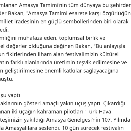
yımlanan Amasya Tamimi’nin tüm dünyaya bu şehirde
Önder Bakan, "Amasya Tamimi esarete karşı özgürlüğün
illet iradesinin en güçlü sembollerinden biri olarak
dedi.
kimliğini muhafaza eden, toplumsal birlik ve
sel değerler olduğuna değinen Bakan, "Bu anlayışla
n fikirlerinden ilham alan festivalimizin kültürel
atın farklı alanlarında üretimin teşvik edilmesine ve
in geliştirilmesine önemli katkılar sağlayacağına
nuştu.
uşu yaptı
aklarının gösteri amaçlı yakın uçuş yaptı. Çıkardığı
anan iki uçağın kahraman pilotları "Türk Hava
ateşimizin yakıldığı Amasya Genelgesi’nin 107. Yılında
a Amasyalılara seslendi. 10 gün sürecek festivalin