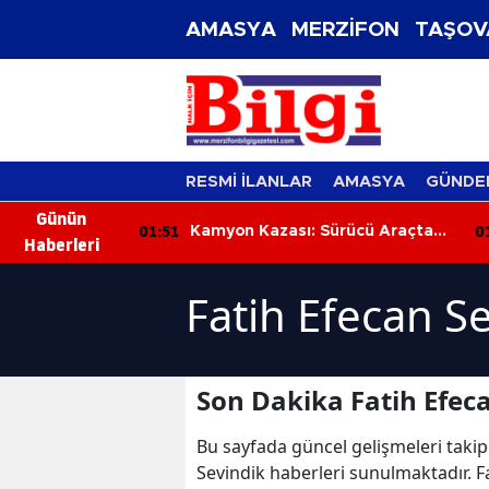
AMASYA
MERZİFON
TAŞOV
RESMİ İLANLAR
AMASYA
GÜNDE
Günün
01:51
01
 Cesedi
Kamyon Kazası: Sürücü Araçta
Haberleri
Sıkıştı, İtfaiye Kurtardı
Fatih Efecan S
Son Dakika Fatih Efec
Bu sayfada güncel gelişmeleri takip
Sevindik haberleri sunulmaktadır. Fa