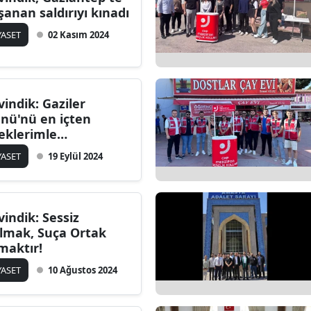
şanan saldırıyı kınadı
YASET
02 Kasım 2024
vindik: Gaziler
nü'nü en içten
leklerimle
tluyorum
YASET
19 Eylül 2024
vindik: Sessiz
lmak, Suça Ortak
maktır!
YASET
10 Ağustos 2024