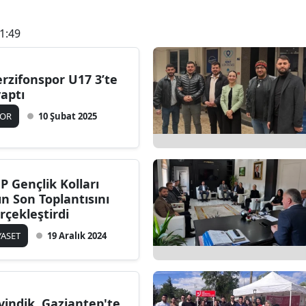
1:49
rzifonspor U17 3’te
yaptı
POR
10 Şubat 2025
P Gençlik Kolları
lın Son Toplantısını
rçekleştirdi
YASET
19 Aralık 2024
vindik, Gaziantep'te