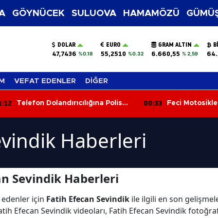
A
GÖYNÜCEK
SULUOVA
HAMAMÖZÜ
GÜMÜŞ
DOLAR
EURO
GRAM ALTIN
B
47,7436
55,2510
6.660,55
64.
%0.18
%0.32
% 2,59
M
VEFAT EDENLER
DİĞER
:12
00:33
Telefon Dolandırıcılığına Polis
Feci Motosiklet
Darbesi: 1,5 Milyon Lira Para ve
Yaşındaki Genç
Altın Ele Geçirildi
Kaybetti
evindik Haberleri
an Sevindik Haberleri
 edenler için
Fatih Efecan Sevindik
ile ilgili en son gelişme
tih Efecan Sevindik videoları, Fatih Efecan Sevindik fotoğraf