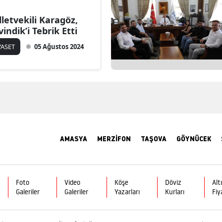
lletvekili Karagöz,
vindik’i Tebrik Etti
YASET
05 Ağustos 2024
AMASYA
MERZİFON
TAŞOVA
GÖYNÜCEK
Foto
Video
Köşe
Döviz
Alt
Galeriler
Galeriler
Yazarları
Kurları
Fiy