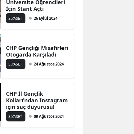
Üniversite Öğrencileri
Edirne
İçin Stant Açtı
SİYASET
26 Eylül 2024
Elazığ
Erzincan
Erzurum
CHP Gençliği Misafirleri
Otogarda Karşıladı
Eskişehir
SİYASET
24 Ağustos 2024
Gaziantep
Giresun
CHP İl Gençlik
Gümüşhane
Kolları'ndan Instagram
Hakkari
için suç duyurusu!
SİYASET
09 Ağustos 2024
Hatay
Isparta