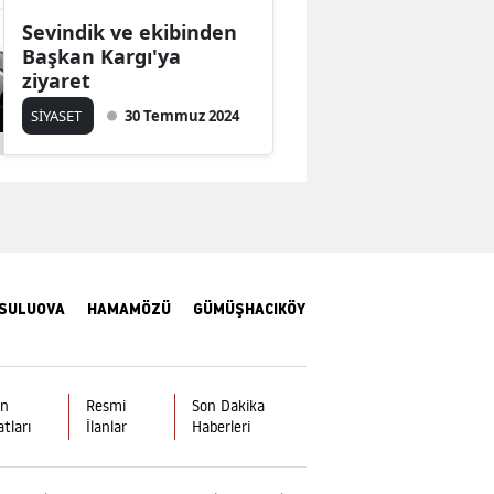
Sevindik ve ekibinden
Mersin
Başkan Kargı'ya
İstanbul
ziyaret
SİYASET
30 Temmuz 2024
İzmir
Kars
Kastamonu
Kayseri
Kırklareli
SULUOVA
HAMAMÖZÜ
GÜMÜŞHACIKÖY
Kırşehir
Kocaeli
ın
Resmi
Son Dakika
atları
İlanlar
Haberleri
Konya
Kütahya