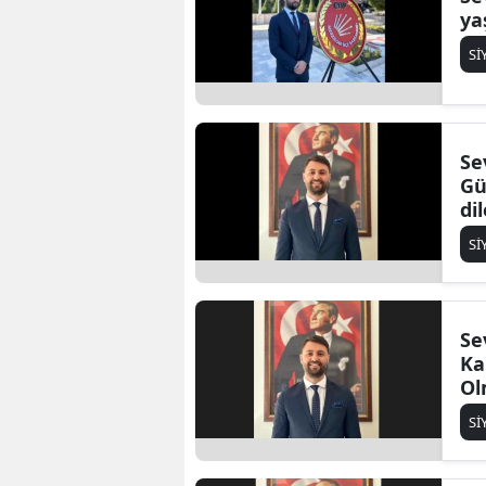
ya
Sİ
Se
Gü
di
ku
Sİ
Se
Ka
Ol
Sİ