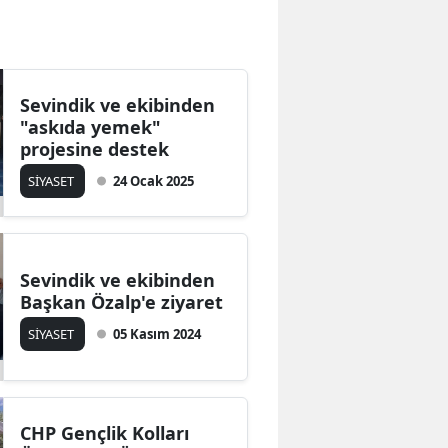
Bilecik
Bingöl
Sevindik ve ekibinden
Bitlis
"askıda yemek"
Bolu
projesine destek
SİYASET
24 Ocak 2025
Burdur
Bursa
Çanakkale
Sevindik ve ekibinden
Başkan Özalp'e ziyaret
Çankırı
SİYASET
05 Kasım 2024
Çorum
Denizli
CHP Gençlik Kolları
Diyarbakır