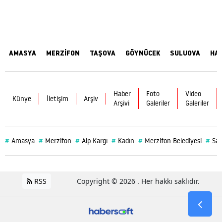
AMASYA
MERZİFON
TAŞOVA
GÖYNÜCEK
SULUOVA
HA
Haber
Foto
Video
Künye
İletişim
Arşiv
Arşivi
Galeriler
Galeriler
#
#
#
#
#
#
Amasya
Merzifon
Alp Kargı
Kadın
Merzifon Belediyesi
Sağ
RSS
Copyright © 2026 . Her hakkı saklıdır.