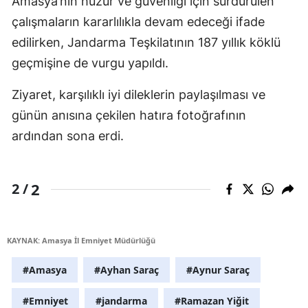
Amasya’nın huzur ve güvenliği için sürdürülen
çalışmaların kararlılıkla devam edeceği ifade
edilirken, Jandarma Teşkilatının 187 yıllık köklü
geçmişine de vurgu yapıldı.
Ziyaret, karşılıklı iyi dileklerin paylaşılması ve
günün anısına çekilen hatıra fotoğrafının
ardından sona erdi.
2
2 /
KAYNAK: Amasya İl Emniyet Müdürlüğü
#Amasya
#Ayhan Saraç
#Aynur Saraç
#Emniyet
#jandarma
#Ramazan Yiğit