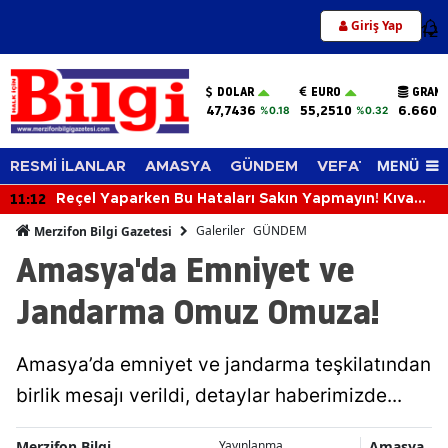
Giriş Yap
12
DOLAR
EURO
GRAM 
47,7436
55,2510
6.660,
%0.18
%0.32
MENÜ
RESMİ İLANLAR
AMASYA
GÜNDEM
VEFAT EDENLER
11:12
Reçel Yaparken Bu Hataları Sakın Yapmayın! Kıvamı
ve Lezzeti Tutturmanın Püf Noktaları
Galeriler
GÜNDEM
Merzifon Bilgi Gazetesi
Amasya'da Emniyet ve
Jandarma Omuz Omuza!
Amasya’da emniyet ve jandarma teşkilatından
birlik mesajı verildi, detaylar haberimizde...
Merzifon Bilgi
Amasya
Yayınlanma