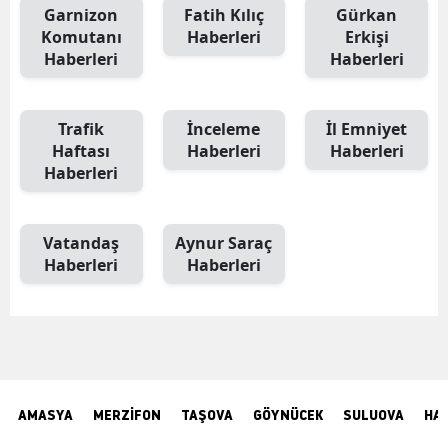
Garnizon
Fatih Kılıç
Gürkan
Komutanı
Haberleri
Erkişi
Haberleri
Haberleri
Trafik
İnceleme
İl Emniyet
Haftası
Haberleri
Haberleri
Haberleri
Vatandaş
Aynur Saraç
Haberleri
Haberleri
AMASYA
MERZİFON
TAŞOVA
GÖYNÜCEK
SULUOVA
HA