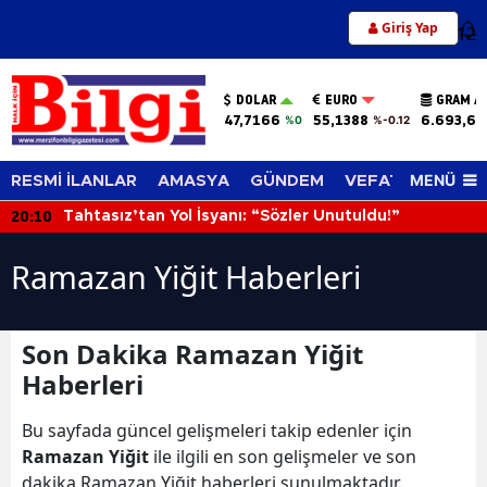
Giriş Yap
12
DOLAR
EURO
GRAM A
47,7166
55,1388
6.693,66
%0
%-0.12
MENÜ
RESMİ İLANLAR
AMASYA
GÜNDEM
VEFAT EDENLER
20:10
Tahtasız’tan Yol İsyanı: “Sözler Unutuldu!”
Ramazan Yiğit Haberleri
Son Dakika Ramazan Yiğit
Haberleri
Bu sayfada güncel gelişmeleri takip edenler için
Ramazan Yiğit
ile ilgili en son gelişmeler ve son
dakika Ramazan Yiğit haberleri sunulmaktadır.