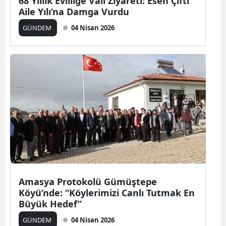
68 Yıllık Evliliğe Vali Ziyareti: Esen Çifti
Aile Yılı’na Damga Vurdu
GÜNDEM
04 Nisan 2026
Amasya Protokolü Gümüştepe
Köyü’nde: “Köylerimizi Canlı Tutmak En
Büyük Hedef”
GÜNDEM
04 Nisan 2026